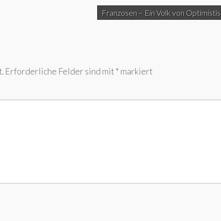
Franzosen – Ein Volk von Optimisti
.
Erforderliche Felder sind mit
*
markiert