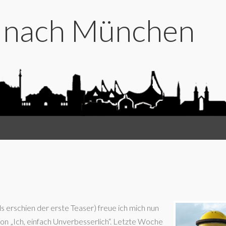
t nach München
s erschien der erste Teaser) freue ich mich nun
von „Ich, einfach Unverbesserlich“. Letzte Woche