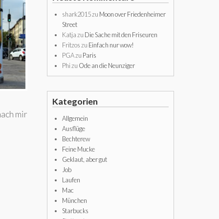
shark2015
zu
Moon over Friedenheimer
Street
Katja
zu
Die Sache mit den Friseuren
Fritzos
zu
Einfach nur wow!
PGA
zu
Paris
Phi
zu
Ode an die Neunziger
Kategorien
nach mir
Allgemein
Ausflüge
Bechterew
Feine Mucke
Geklaut, aber gut
Job
Laufen
Mac
München
Starbucks