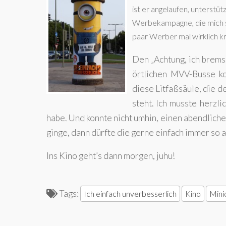
ist er angelaufen, unterstüt
Werbekampagne, die mich se
paar Werber mal wirklich kr
Den „Achtung, ich brems
örtlichen MVV-Busse kon
diese Litfaßsäule, die d
steht. Ich musste herzli
habe. Und konnte nicht umhin, einen abendlich
ginge, dann dürfte die gerne einfach immer so 
Ins Kino geht’s dann morgen, juhu!
Tags:
Ich einfach unverbesserlich
Kino
Mini