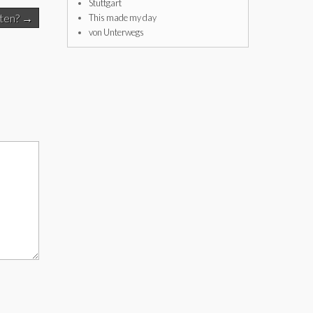
Stuttgart
sten? →
This made my day
von Unterwegs