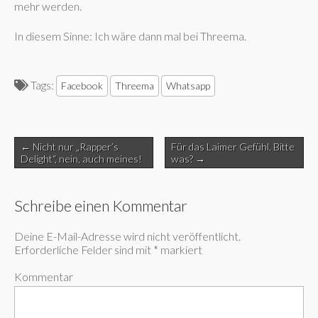
mehr werden.
In diesem Sinne: Ich wäre dann mal bei Threema.
Tags:
Facebook
Threema
Whatsapp
Post
← Nicht nur „Rapper’s
Für das Laimer Gefühl. Bitte
navigation
Delight“, nein, auch meines!
was? →
Schreibe einen Kommentar
Deine E-Mail-Adresse wird nicht veröffentlicht.
Erforderliche Felder sind mit
*
markiert
Kommentar