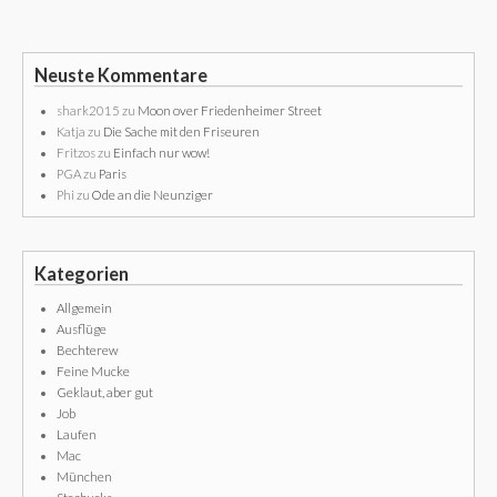
Neuste Kommentare
shark2015
zu
Moon over Friedenheimer Street
Katja
zu
Die Sache mit den Friseuren
Fritzos
zu
Einfach nur wow!
PGA
zu
Paris
Phi
zu
Ode an die Neunziger
Kategorien
Allgemein
Ausflüge
Bechterew
Feine Mucke
Geklaut, aber gut
Job
Laufen
Mac
München