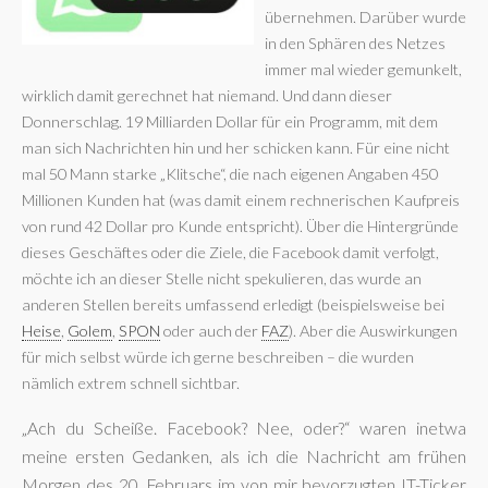
übernehmen. Darüber wurde
in den Sphären des Netzes
immer mal wieder gemunkelt,
wirklich damit gerechnet hat niemand. Und dann dieser
Donnerschlag. 19 Milliarden Dollar für ein Programm, mit dem
man sich Nachrichten hin und her schicken kann. Für eine nicht
mal 50 Mann starke „Klitsche“, die nach eigenen Angaben 450
Millionen Kunden hat (was damit einem rechnerischen Kaufpreis
von rund 42 Dollar pro Kunde entspricht). Über die Hintergründe
dieses Geschäftes oder die Ziele, die Facebook damit verfolgt,
möchte ich an dieser Stelle nicht spekulieren, das wurde an
anderen Stellen bereits umfassend erledigt (beispielsweise bei
Heise
,
Golem
,
SPON
oder auch der
FAZ
). Aber die Auswirkungen
für mich selbst würde ich gerne beschreiben – die wurden
nämlich extrem schnell sichtbar.
„Ach du Scheiße. Facebook? Nee, oder?“ waren inetwa
meine ersten Gedanken, als ich die Nachricht am frühen
Morgen des 20. Februars im von mir bevorzugten IT-Ticker