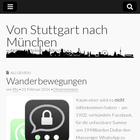
Von Stuttgart nach
München
subjektiv, parteiisch, tendenziös
ALLGEMEIN
Wanderbewegungen
von
Phi
•
23. Februar 2014
•
0 Kommentare
Kaum einer wird es
nicht
mitbekommen haben – am
19.02. verkündete Facebook,
für die unfassbare Summe
von 19 Milliarden Dollar den
Massenger WhatsApp zu