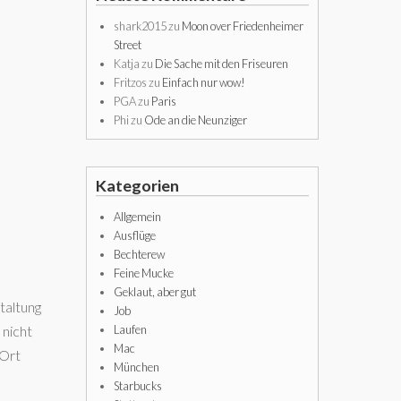
shark2015
zu
Moon over Friedenheimer
Street
Katja
zu
Die Sache mit den Friseuren
Fritzos
zu
Einfach nur wow!
PGA
zu
Paris
Phi
zu
Ode an die Neunziger
Kategorien
Allgemein
Ausflüge
Bechterew
Feine Mucke
Geklaut, aber gut
taltung
Job
 nicht
Laufen
Mac
 Ort
München
Starbucks