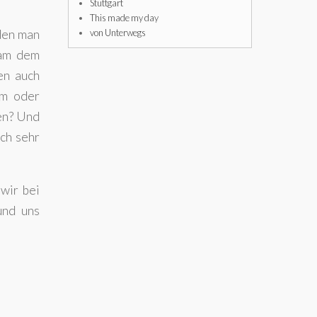
Stuttgart
This made my day
 den man
von Unterwegs
kam dem
en auch
rm oder
hen? Und
uch sehr
wir bei
und uns