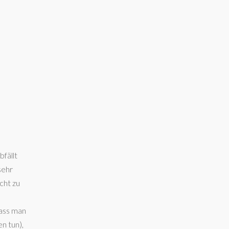
fällt
sehr
cht zu
dass man
n tun),