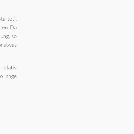
tartet),
tten. Da
ung, so
onstwas
 relativ
so lange