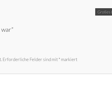
Großes 
n war
”
.
Erforderliche Felder sind mit
*
markiert