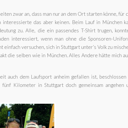
seiten zwar an, dass man nur an dem Ort starten könne, für
ich interessierte das aber keinen. Beim Lauf in München 
eutung zu. Alle, die ein passendes T-Shirt trugen, konnt
anden interessiert, wenn man ohne die Sponsoren-Unifo
 einfach versuchen, sich in Stuttgart unter’s Volk zu misc
akt die selben wie in München. Alles Andere hätte mich a
t auch dem Laufsport anheim gefallen ist, beschlossen 
e fünf Kilometer in Stuttgart doch gemeinsam angehen 