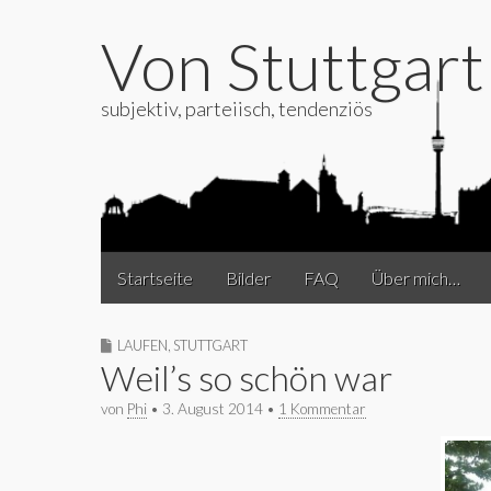
Von Stuttgar
subjektiv, parteiisch, tendenziös
Main
Skip
Startseite
Bilder
FAQ
Über mich…
to
menu
content
LAUFEN
,
STUTTGART
Weil’s so schön war
von
Phi
•
3. August 2014
•
1 Kommentar