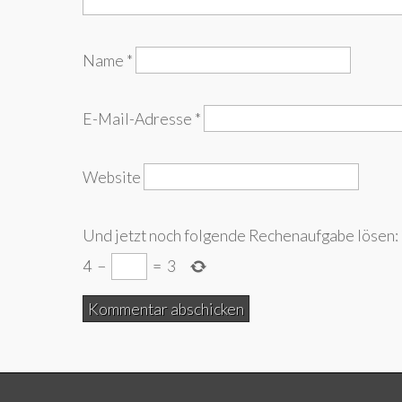
Name
*
E-Mail-Adresse
*
Website
Und jetzt noch folgende Rechenaufgabe lösen:
4
−
=
3