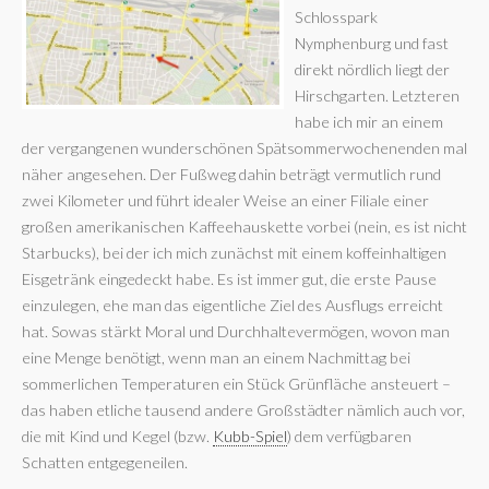
Schlosspark
Nymphenburg und fast
direkt nördlich liegt der
Hirschgarten. Letzteren
habe ich mir an einem
der vergangenen wunderschönen Spätsommerwochenenden mal
näher angesehen. Der Fußweg dahin beträgt vermutlich rund
zwei Kilometer und führt idealer Weise an einer Filiale einer
großen amerikanischen Kaffeehauskette vorbei (nein, es ist nicht
Starbucks), bei der ich mich zunächst mit einem koffeinhaltigen
Eisgetränk eingedeckt habe. Es ist immer gut, die erste Pause
einzulegen, ehe man das eigentliche Ziel des Ausflugs erreicht
hat. Sowas stärkt Moral und Durchhaltevermögen, wovon man
eine Menge benötigt, wenn man an einem Nachmittag bei
sommerlichen Temperaturen ein Stück Grünfläche ansteuert –
das haben etliche tausend andere Großstädter nämlich auch vor,
die mit Kind und Kegel (bzw.
Kubb-Spiel
) dem verfügbaren
Schatten entgegeneilen.