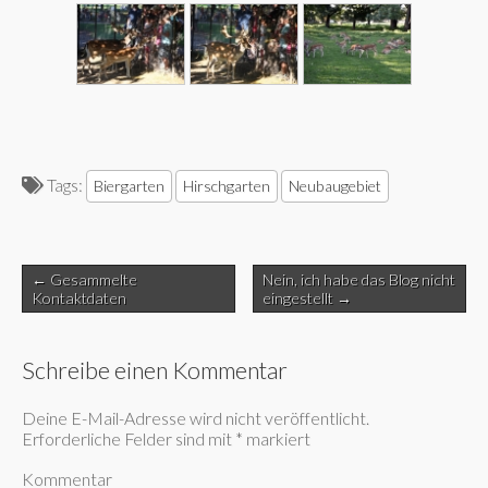
Tags:
Biergarten
Hirschgarten
Neubaugebiet
Post
← Gesammelte
Nein, ich habe das Blog nicht
navigation
Kontaktdaten
eingestellt →
Schreibe einen Kommentar
Deine E-Mail-Adresse wird nicht veröffentlicht.
Erforderliche Felder sind mit
*
markiert
Kommentar