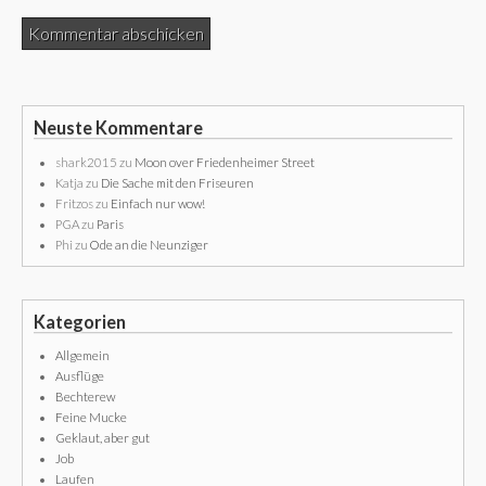
Neuste Kommentare
shark2015
zu
Moon over Friedenheimer Street
Katja
zu
Die Sache mit den Friseuren
Fritzos
zu
Einfach nur wow!
PGA
zu
Paris
Phi
zu
Ode an die Neunziger
Kategorien
Allgemein
Ausflüge
Bechterew
Feine Mucke
Geklaut, aber gut
Job
Laufen