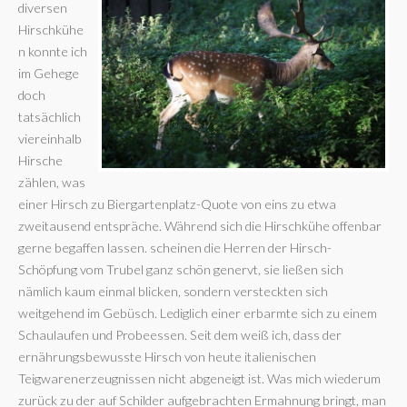
diversen
Hirschkühe
n konnte ich
im Gehege
doch
tatsächlich
viereinhalb
Hirsche
zählen, was
einer Hirsch zu Biergartenplatz-Quote von eins zu etwa
zweitausend entspräche. Während sich die Hirschkühe offenbar
gerne begaffen lassen. scheinen die Herren der Hirsch-
Schöpfung vom Trubel ganz schön genervt, sie ließen sich
nämlich kaum einmal blicken, sondern versteckten sich
weitgehend im Gebüsch. Lediglich einer erbarmte sich zu einem
Schaulaufen und Probeessen. Seit dem weiß ich, dass der
ernährungsbewusste Hirsch von heute italienischen
Teigwarenerzeugnissen nicht abgeneigt ist. Was mich wiederum
zurück zu der auf Schilder aufgebrachten Ermahnung bringt, man