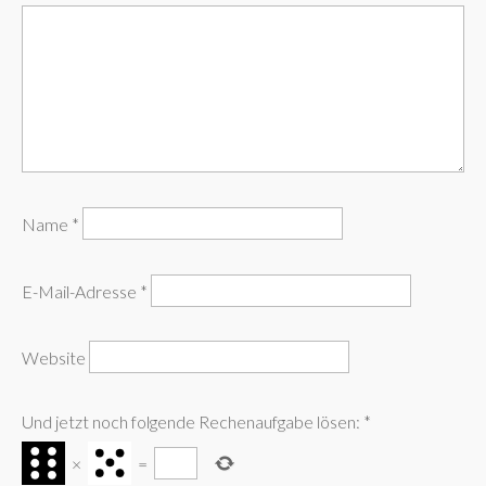
Name
*
E-Mail-Adresse
*
Website
Und jetzt noch folgende Rechenaufgabe lösen:
*
×
=