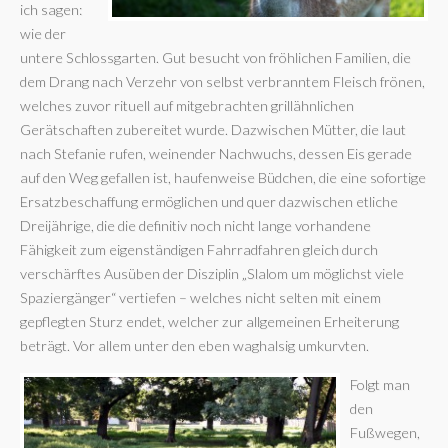
ich sagen:
wie der
untere Schlossgarten. Gut besucht von fröhlichen Familien, die
dem Drang nach Verzehr von selbst verbranntem Fleisch frönen,
welches zuvor rituell auf mitgebrachten grillähnlichen
Gerätschaften zubereitet wurde. Dazwischen Mütter, die laut
nach Stefanie rufen, weinender Nachwuchs, dessen Eis gerade
auf den Weg gefallen ist, haufenweise Büdchen, die eine sofortige
Ersatzbeschaffung ermöglichen und quer dazwischen etliche
Dreijährige, die die definitiv noch nicht lange vorhandene
Fähigkeit zum eigenständigen Fahrradfahren gleich durch
verschärftes Ausüben der Disziplin „Slalom um möglichst viele
Spaziergänger“ vertiefen – welches nicht selten mit einem
gepflegten Sturz endet, welcher zur allgemeinen Erheiterung
beträgt. Vor allem unter den eben waghalsig umkurvten.
Folgt man
den
Fußwegen,