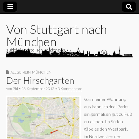
Von Stuttgart nach
München
subjektiv, parteiisch, tendenziös
ALLGEMEIN
,
MÜNCHEN
Der Hirschgarten
von
Phi
•
23. September 2012
•
0 Kommentare
Von meiner Wohnung
aus kann ich drei Parks
einigermaßen gut zu Fuß
erreichen. Im Süden
gäbe es den Westpark,
im Nordwesten den