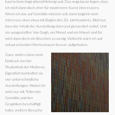
bayrischem (migrations)Hintergrund. Das mag daran liegen, dass
ich mich dann doch eher für modernere Kunst interessiere.
Wenn ich das auf Gemälde münzen soll, dann beginnt mein
Interesse eben etwa mit Beginn des 20. Jahrhunderts. Blöd nur,
dass der Inhalt der Ausstellung eben just genau dort endet. Und
ein ausgestellter Van Gogh, ein Monet und ein Manet sind für
mich dann doch ein Bisschen zu wenig. Vielleicht wäre ich auf
entsprechenden Werkschauen besser aufgehoben.
Ganz anders dann mein
Eindruck von der
Pinakothek der Moderne.
Eigentlich beinhaltet sie
vier unterschiedliche
Ausstellungen. Wobei ich
mich nur mit Teilen der
Gemälde und den
Graphiken beschäftigt
habe, weitere Besuche