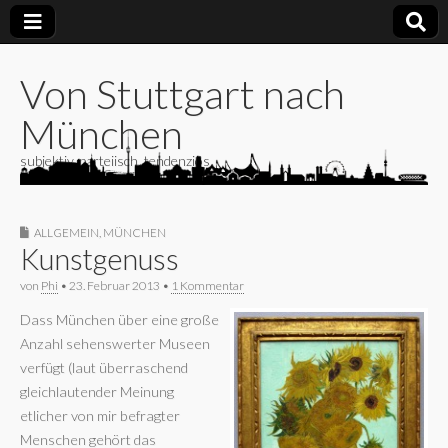
Von Stuttgart nach
München
subjektiv, parteiisch, tendenziös
ALLGEMEIN
,
MÜNCHEN
Kunstgenuss
von
Phi
•
23. Februar 2013
•
1 Kommentar
Dass München über eine große
Anzahl sehenswerter Museen
verfügt (laut überraschend
gleichlautender Meinung
etlicher von mir befragter
Menschen gehört das