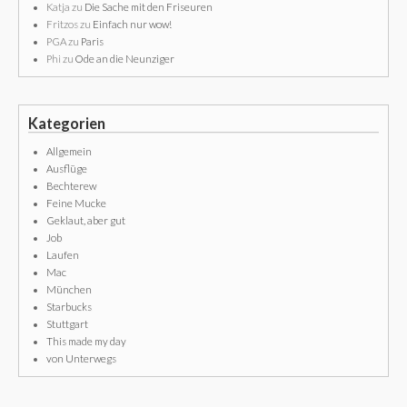
Katja
zu
Die Sache mit den Friseuren
Fritzos
zu
Einfach nur wow!
PGA
zu
Paris
Phi
zu
Ode an die Neunziger
Kategorien
Allgemein
Ausflüge
Bechterew
Feine Mucke
Geklaut, aber gut
Job
Laufen
Mac
München
Starbucks
Stuttgart
This made my day
von Unterwegs