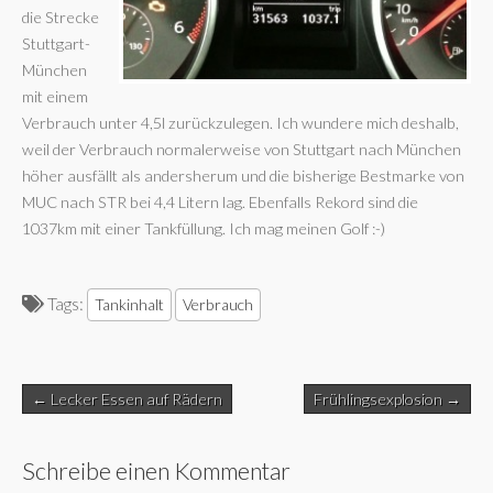
die Strecke
Stuttgart-
München
mit einem
Verbrauch unter 4,5l zurückzulegen. Ich wundere mich deshalb,
weil der Verbrauch normalerweise von Stuttgart nach München
höher ausfällt als andersherum und die bisherige Bestmarke von
MUC nach STR bei 4,4 Litern lag. Ebenfalls Rekord sind die
1037km mit einer Tankfüllung. Ich mag meinen Golf :-)
Tags:
Tankinhalt
Verbrauch
Post
← Lecker Essen auf Rädern
Frühlingsexplosion →
navigation
Schreibe einen Kommentar