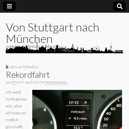
Von Stuttgart nach
München
subjektiv, parteiisch, tendenziös
VON UNTERWEGS
Rekordfahrt
von
Phi
•
27. April 2013
•
0 Kommentare
Ich weiß
nicht genau
wie, aber
ich habe es
endlich
geschafft,