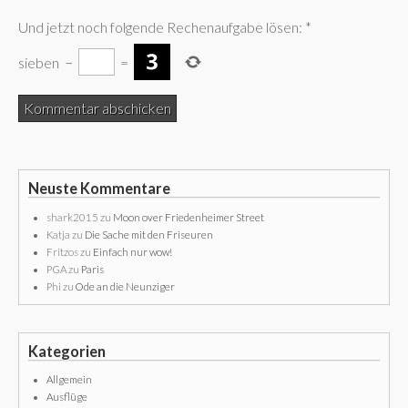
Und jetzt noch folgende Rechenaufgabe lösen:
*
sieben
−
=
Neuste Kommentare
shark2015
zu
Moon over Friedenheimer Street
Katja
zu
Die Sache mit den Friseuren
Fritzos
zu
Einfach nur wow!
PGA
zu
Paris
Phi
zu
Ode an die Neunziger
Kategorien
Allgemein
Ausflüge