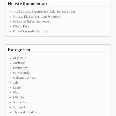
Neuste Kommentare
shark2015
zu
Moon over Friedenheimer Street
Katja
zu
Die Sache mit den Friseuren
Fritzos
zu
Einfach nur wow!
PGA
zu
Paris
Phi
zu
Ode an die Neunziger
Kategorien
Allgemein
Ausflüge
Bechterew
Feine Mucke
Geklaut, aber gut
Job
Laufen
Mac
München
Starbucks
Stuttgart
This made my day