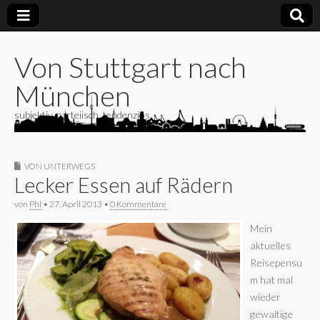
Von Stuttgart nach
München
subjektiv, parteiisch, tendenziös
VON UNTERWEGS
Lecker Essen auf Rädern
von
Phi
•
27. April 2013
•
0 Kommentare
Mein
aktuelles
Reisepensu
m hat mal
wieder
gewaltige