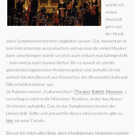
würde ich
meine
Hochzeit
gern von
der Musik
eines Symphonieorchesters begleiten lassen. Gut, momentan ist
kein Heiratstermin auszumachen und wo man die vielen Musiker
dann unterbringen würde sei jetzt auch einfach mal dahingestellt
– man wird ja mal träumen dürfen. Bis es soweit ist und die
potentiellen logistischen Probleme gelöst sind, behelfe ich mir
einfach mit dem Besuch von Konzerten, der (finanzielle) Aufwand
fällt erheblich kleiner aus.
Im Rahmen meiner „Kulturwochen“ (
Theater
,
Ballett
,
Museum
…)
verschlug es mich in die Münchner Residenz, in der das Abaco-
Orchester aufspielte. Das ist das Symphonieorchester der
Universität. Sollte sich jemand für dieses interessieren, gibt es
hier
ein paar Details.
Bevor ich mich allerdings dem Musikgenuss hingeben konnte