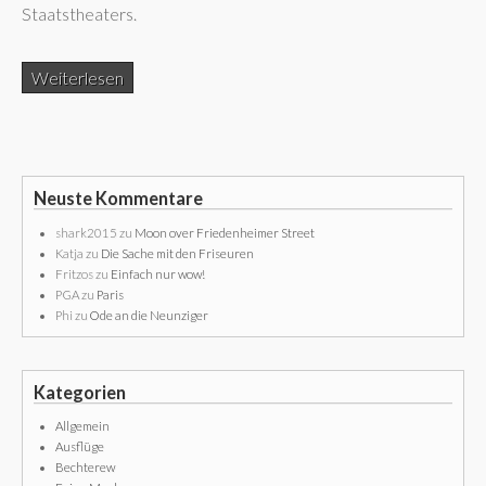
Staatstheaters.
Weiterlesen
Neuste Kommentare
shark2015
zu
Moon over Friedenheimer Street
Katja
zu
Die Sache mit den Friseuren
Fritzos
zu
Einfach nur wow!
PGA
zu
Paris
Phi
zu
Ode an die Neunziger
Kategorien
Allgemein
Ausflüge
Bechterew