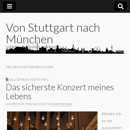
Von Stuttgart nach
München
subjektiv, parteiisch, tendenziös
TAG ARCHIVE FOR BRUCKNER
ALLGEMEIN
,
MÜNCHEN
Das sicherste Konzert meines
Lebens
von
Phi
•
24. Februar 2013
•
0 Kommentare
Könnte ich
es mir
aussuchen,