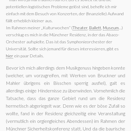
potentiellen logistischen Probleme gelöst sind, behelfe ich mir
einfach mit dem Besuch von Konzerten, der (finanzielle) Aufwand
fällt erheblich kleiner aus.
Im Rahmen meiner „Kulturwochen“ (
Theater
,
Ballett
,
Museum
…)
verschlug es mich in die Münchner Residenz, in der das Abaco-
Orchester aufspielte. Das ist das Symphonieorchester der
Universität. Sollte sich jemand für dieses interessieren, gibt es
hier
ein paar Details.
Bevor ich mich allerdings dem Musikgenuss hingeben konnte
(welcher, um vorzugreifen, mit Werken von Bruckner und
Mahler übrigens ein Bisschen sperrig ausfiel), galt es
allerdings einige Hindernisse zu überwinden. Vornehmlich die
Tatsache, dass das ganze Gebiet rund um die Residenz
hermetisch abgeriegelt war. Denn wie es der böse Zufall so
wollte, fand in der Residenz gleichzeitig eine Veranstaltung
(vermutlich ein orgiengleiches Abendessen) im Rahmen der
Münchner Sicherheitskonferenz statt. Und da die bayrische