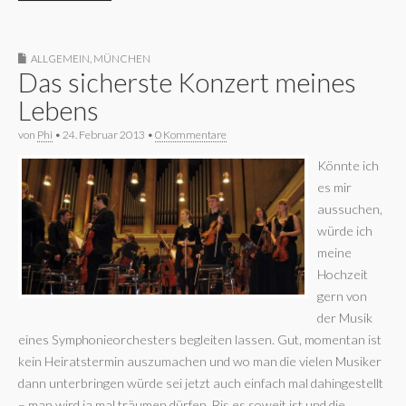
ALLGEMEIN
,
MÜNCHEN
Das sicherste Konzert meines
Lebens
von
Phi
•
24. Februar 2013
•
0 Kommentare
Könnte ich
es mir
aussuchen,
würde ich
meine
Hochzeit
gern von
der Musik
eines Symphonieorchesters begleiten lassen. Gut, momentan ist
kein Heiratstermin auszumachen und wo man die vielen Musiker
dann unterbringen würde sei jetzt auch einfach mal dahingestellt
– man wird ja mal träumen dürfen. Bis es soweit ist und die