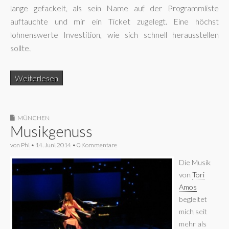
lange gefackelt, als sein Name auf der Programmliste
auftauchte und mir ein Ticket zugelegt. Eine höchst
lohnenswerte Investition, wie sich schnell herausstellen
sollte.
Weiterlesen
MÜNCHEN
Musikgenuss
von
Phi
•
14. Juni 2014
•
0 Kommentare
Die Musik
von
Tori
Amos
begleitet
mich seit
mehr als