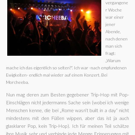
vergangene
r Woche
war einer
jener
Abende,
nach denen
man sich
fragt:
„Warum
mache ich das eigentlich so selten?“. Ich war -nach empfundenen
Ewigkeiten- endlich mal wieder auf einem Konzert. Bei
Morcheeba.
Nun mag deren zum Besten gegebener Trip-Hop mit Pop-
Einschlägen nicht jedermanns Sache sein (wobei ich wenige
Menschen kenne, die bei „Rome wasn’t built in a day“ nicht
mindestens mit den Füßen wippen, aber das ist ja auch
glasklarer Pop, kein Trip-Hop). Ich für meinen Teil schätze
ihre Musik sehr und verbinde jede Menge Erinnerungen mit