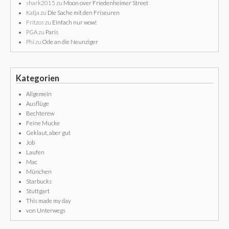
shark2015
zu
Moon over Friedenheimer Street
Katja
zu
Die Sache mit den Friseuren
Fritzos
zu
Einfach nur wow!
PGA
zu
Paris
Phi
zu
Ode an die Neunziger
Kategorien
Allgemein
Ausflüge
Bechterew
Feine Mucke
Geklaut, aber gut
Job
Laufen
Mac
München
Starbucks
Stuttgart
This made my day
von Unterwegs