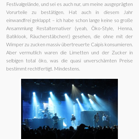
Festivalgelände, und sei es auch nur, um meine ausgeprägten
Vorurteile zu bestätigen. Hat auch in diesem Jahr
einwandfrei geklappt – ich habe schon lange keine so große
Ansammlung Restalternativer (yeah, Öko-Style, Henna,
Batiklook, Räucherstäbchen!) gesehen, die ohne mit der
Wimper zu zucken massiv übertreuerte Caipis konsumieren.
Aber vermutlich waren die Limetten und der Zucker in
selbigen total öko, was die quasi unverschämten Preise
bestimmt rechtfertigt. Mindestens.