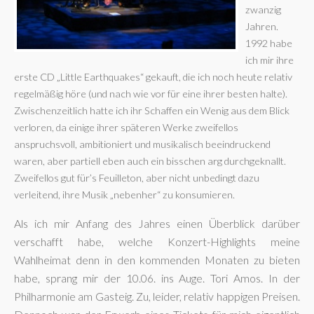
zwanzig
Jahren.
1992 habe
ich mir ihre
erste CD „Little Earthquakes“ gekauft, die ich noch heute relativ
regelmäßig höre (und nach wie vor für eine ihrer besten halte).
Zwischenzeitlich hatte ich ihr Schaffen ein Wenig aus dem Blick
verloren, da einige ihrer späteren Werke zweifellos
anspruchsvoll, ambitioniert und musikalisch beeindruckend
waren, aber partiell eben auch ein bisschen arg durchgeknallt.
Zweifellos gut für’s Feuilleton, aber nicht unbedingt dazu
verleitend, ihre Musik „nebenher“ zu konsumieren.
Als ich mir Anfang des Jahres einen Überblick darüber
verschafft habe, welche Konzert-Highlights meine
Wahlheimat denn in den kommenden Monaten zu bieten
habe, sprang mir der 10.06. ins Auge. Tori Amos. In der
Philharmonie am Gasteig. Zu, leider, relativ happigen Preisen.