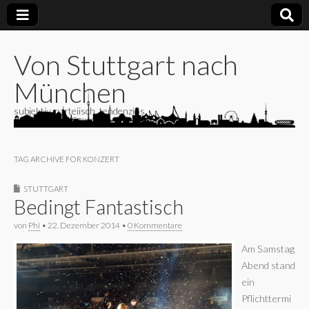
Von Stuttgart nach
München
subjektiv, parteiisch, tendenziös
TAG ARCHIVE FOR KONZERT
STUTTGART
Bedingt Fantastisch
von
Phi
•
22. Dezember 2014
•
0 Kommentare
Am Samstag
Abend stand
ein
Pflichttermi