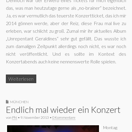
Dennoch war der Erwerb eines Tickets für mich eigentlich
das, was man heutzutage gerne als „no-brainer“ bezeichnet.
Ja, es war vermutlich das teuerste Konzertticket, das ich mir
2014 gönnen werde, aber der Reiz, diese Frau mal live zu
erleben, war schlicht zu groß. Zumal mir ihr aktuelles Album
„Unrepentant Geraldines“ sehr gut gefällt. Das wusste ich
zum damaligen Zeitpunkt allerdings noch nicht, es war noch
nicht veröffentlicht. Und es sollte im Kontext des
Konzertabends auch keine nennenswerte Rolle spielen.
Weiterlesen
MÜNCHEN
Endlich mal wieder ein Konzert
von
Phi
•
9. November 2013
•
0 Kommentare
Montag