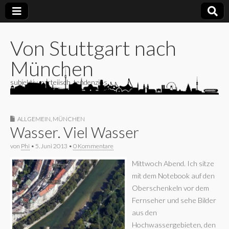
Von Stuttgart nach
München
subjektiv, parteiisch, tendenziös
ALLGEMEIN
,
MÜNCHEN
Wasser. Viel Wasser
von
Phi
•
5. Juni 2013
•
0 Kommentare
Mittwoch Abend. Ich sitze
mit dem Notebook auf den
Oberschenkeln vor dem
Fernseher und sehe Bilder
aus den
Hochwassergebieten, den