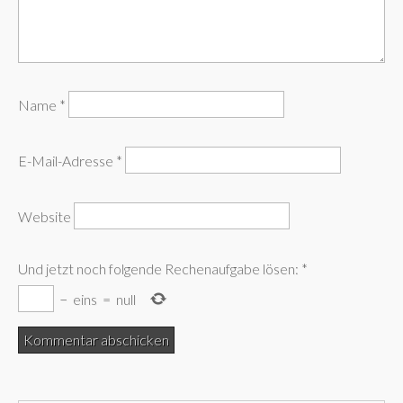
Name
*
E-Mail-Adresse
*
Website
Und jetzt noch folgende Rechenaufgabe lösen:
*
−
eins
=
null