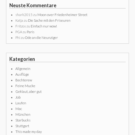
Neuste Kommentare
shark2015
zu
Moon over Friedenheimer Street
Katja
zu
Die Sache mit den Friseuren
Fritzos
zu
Einfach nur wow!
PGA
zu
Paris
Phi
zu
Ode an die Neunziger
Kategorien
Allgemein
Ausflüge
Bechterew
Feine Mucke
Geklaut, aber gut
Job
Laufen
Mac
München
Starbucks
Stuttgart
This made my day