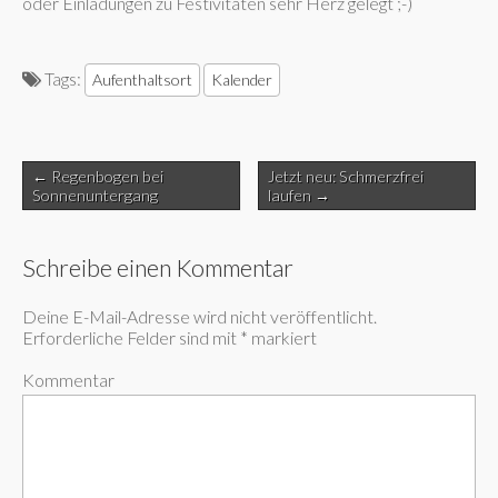
oder Einladungen zu Festivitäten sehr Herz gelegt ;-)
Tags:
Aufenthaltsort
Kalender
Post
← Regenbogen bei
Jetzt neu: Schmerzfrei
navigation
Sonnenuntergang
laufen →
Schreibe einen Kommentar
Deine E-Mail-Adresse wird nicht veröffentlicht.
Erforderliche Felder sind mit
*
markiert
Kommentar