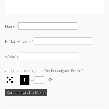
Name
*
E-Mail-Adresse
*
Website
Und jetzt noch folgende Rechenaufgabe lösen:
*
−
=