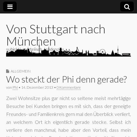
Von Stuttgart nach
München
subjektiv, parteiisch, tendenziös
ALLGEMEIN
Wo steckt der Phi denn gerade?
von
Phi
•
14. Dezember 2013
•
0 Kommentare
Zwei Wohnsitze plus gar nicht so seltene meist mehrtägige
Besuche bei Kunden bringen es mit sich, dass der geneigte
Freundes- und Familienkreis gern mal den Überblick verliert,
an welchem Ort ich eigentlich gerade stecke. Selbst ich
verliere den manchmal, habe aber den Vorteil, dass mein