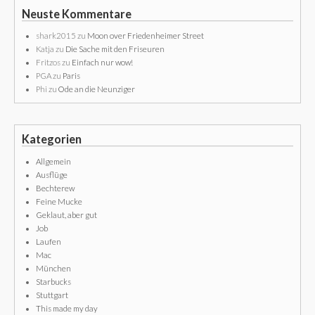
Neuste Kommentare
shark2015
zu
Moon over Friedenheimer Street
Katja
zu
Die Sache mit den Friseuren
Fritzos
zu
Einfach nur wow!
PGA
zu
Paris
Phi
zu
Ode an die Neunziger
Kategorien
Allgemein
Ausflüge
Bechterew
Feine Mucke
Geklaut, aber gut
Job
Laufen
Mac
München
Starbucks
Stuttgart
This made my day