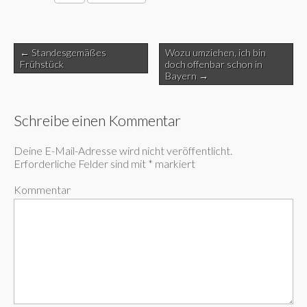
Post
← Standesgemäßes
Wozu umziehen, ich bin
navigation
Frühstück
doch offenbar schon in
Bayern →
Schreibe einen Kommentar
Deine E-Mail-Adresse wird nicht veröffentlicht.
Erforderliche Felder sind mit
*
markiert
Kommentar