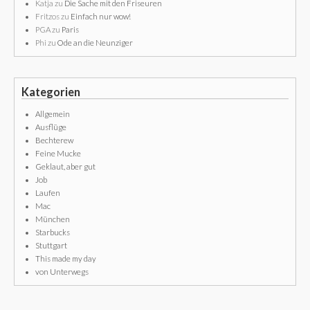
Katja
zu
Die Sache mit den Friseuren
Fritzos
zu
Einfach nur wow!
PGA
zu
Paris
Phi
zu
Ode an die Neunziger
Kategorien
Allgemein
Ausflüge
Bechterew
Feine Mucke
Geklaut, aber gut
Job
Laufen
Mac
München
Starbucks
Stuttgart
This made my day
von Unterwegs