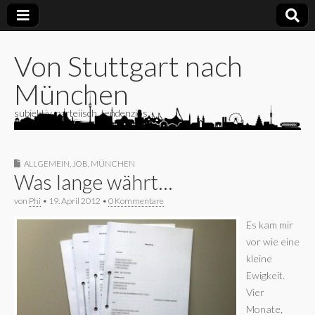
Von Stuttgart nach
München
subjektiv, parteiisch, tendenziös
ALLGEMEIN
,
JOB
,
MÜNCHEN
Was lange währt…
von
Phi
•
19. April 2012
•
0 Kommentare
Es kam mir
vor wie eine
kleine
Ewigkeit.
Vier
Monate,