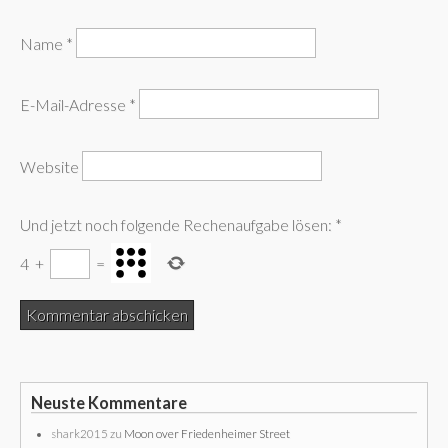
Name
*
E-Mail-Adresse
*
Website
Und jetzt noch folgende Rechenaufgabe lösen:
*
4
+
=
Neuste Kommentare
shark2015
zu
Moon over Friedenheimer Street