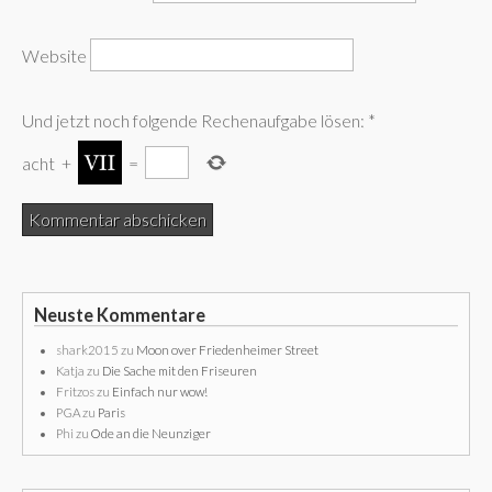
Website
Und jetzt noch folgende Rechenaufgabe lösen:
*
acht
+
=
Neuste Kommentare
shark2015
zu
Moon over Friedenheimer Street
Katja
zu
Die Sache mit den Friseuren
Fritzos
zu
Einfach nur wow!
PGA
zu
Paris
Phi
zu
Ode an die Neunziger