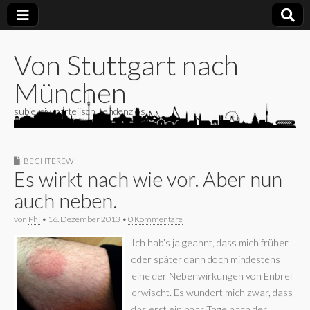
Von Stuttgart nach
München
subjektiv, parteiisch, tendenziös
BECHTEREW
Es wirkt nach wie vor. Aber nun
auch neben.
von
Phi
•
16. Dezember 2013
•
0 Kommentare
Ich hab’s ja geahnt, dass mich früher
oder später dann doch mindestens
eine der Nebenwirkungen von Enbrel
erwischt. Es wundert mich zwar, dass
das erst ein paar Tage nach der