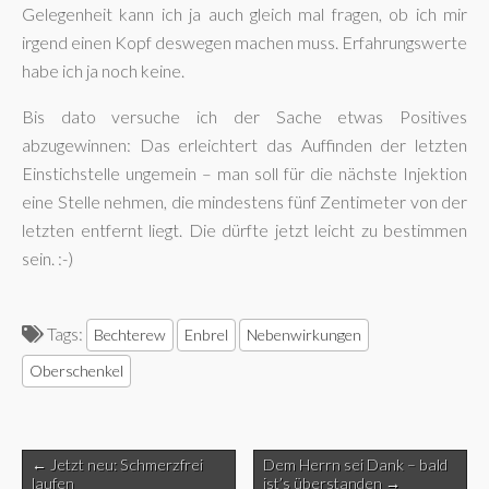
Gelegenheit kann ich ja auch gleich mal fragen, ob ich mir
irgend einen Kopf deswegen machen muss. Erfahrungswerte
habe ich ja noch keine.
Bis dato versuche ich der Sache etwas Positives
abzugewinnen: Das erleichtert das Auffinden der letzten
Einstichstelle ungemein – man soll für die nächste Injektion
eine Stelle nehmen, die mindestens fünf Zentimeter von der
letzten entfernt liegt. Die dürfte jetzt leicht zu bestimmen
sein. :-)
Tags:
Bechterew
Enbrel
Nebenwirkungen
Oberschenkel
Post
← Jetzt neu: Schmerzfrei
Dem Herrn sei Dank – bald
navigation
laufen
ist’s überstanden →