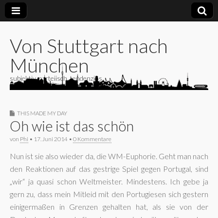
Von Stuttgart nach
München
subjektiv, parteiisch, tendenziös
THIS MADE MY DAY
Oh wie ist das schön
von
Phi
•
17. Juni 2014
•
0 Kommentare
Nun ist sie also wieder da, die WM-Euphorie. Geht man nach
den Reaktionen auf das gestrige Spiel gegen Portugal, sind
„wir“ ja quasi schon Weltmeister. Mindestens. Ich gebe ja
gern zu, dass mein Mitleid mit den Portugiesen sich gestern
einigermaßen in Grenzen gehalten hat, als sie von der