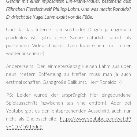
Gefahr mit einer imposanten Ein-Mann-Mauer, bestehend aus:
Fähnchen Fieselschweif Philipp Lahm. Und was macht Ronaldo?
Er drischt die Kugel Lahm exakt vor die Füße.
Und da das Internet bei solcherlei Dingen ja ungemein
gnadenlos ist, gab’s diese Szene natürlich sofort als
passenden Videoschnipsel. Den könnte ich mir immer
wieder ansehen :-)
Andererseits: Den einmetersiebzig kleinen Lahm aus über
neun Metern Entfernung zu treffen muss man ja auch
erstmal schaffen. Ganz große Ballkunst, Herr Ronaldo :-)
PS: Leider wurde der ursprünglich hier eingebundene
Spielausschnitt inzwischen aus vine entfernt. Aber bei
Youtube gibt es den entsprechenden Ausschnitt auch, nur
nicht als Endlosschleife:
https://www.youtube.com/watch?
v=1DMjn91oduE