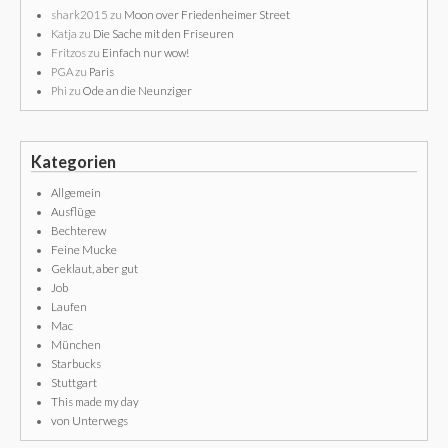
shark2015
zu
Moon over Friedenheimer Street
Katja
zu
Die Sache mit den Friseuren
Fritzos
zu
Einfach nur wow!
PGA
zu
Paris
Phi
zu
Ode an die Neunziger
Kategorien
Allgemein
Ausflüge
Bechterew
Feine Mucke
Geklaut, aber gut
Job
Laufen
Mac
München
Starbucks
Stuttgart
This made my day
von Unterwegs