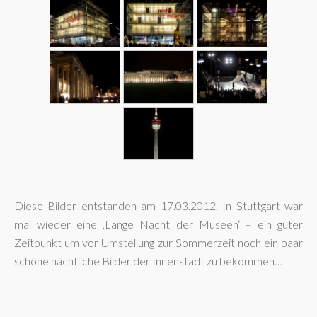
Diese Bilder entstanden am 17.03.2012. In Stuttgart war
mal wieder eine ‚Lange Nacht der Museen‘ – ein guter
Zeitpunkt um vor Umstellung zur Sommerzeit noch ein paar
schöne nächtliche Bilder der Innenstadt zu bekommen…