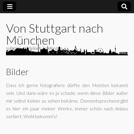
Von Stuttgart nach
München
subjektiv, parteiisch, tendenziös
Bilder
Dass ich gerne fotografiere dürfte den Meisten bekannt
sein. Und dann wäre es ja schade, wenn diese Bilder außer
mir selbst keiner zu sehen bekäme. Dementsprechend gibt
es hier ein paar meiner Werke, immer schön nach Anlass
sortiert. Wohl bekomm’s!