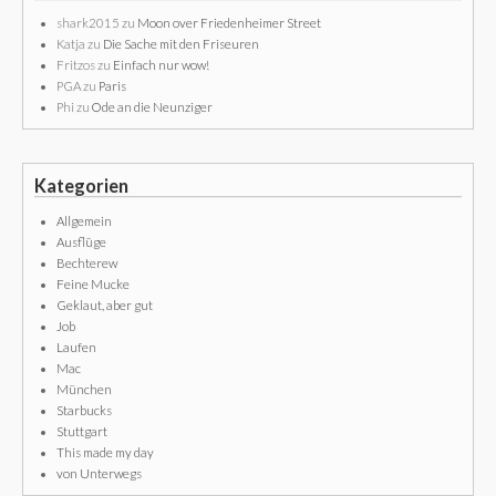
shark2015
zu
Moon over Friedenheimer Street
Katja
zu
Die Sache mit den Friseuren
Fritzos
zu
Einfach nur wow!
PGA
zu
Paris
Phi
zu
Ode an die Neunziger
Kategorien
Allgemein
Ausflüge
Bechterew
Feine Mucke
Geklaut, aber gut
Job
Laufen
Mac
München
Starbucks
Stuttgart
This made my day
von Unterwegs