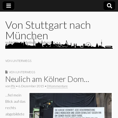
Von Stuttgart nach
München
subjektiv, parteiisch, tendenziös
VON UNTERWEGS
VON UNTERWEGS
Neulich am Kölner Dom…
von
Phi
•
6. Dezember 2015
•
0 Kommentare
…fiel mein
Blick auf das
rechts
abgebildete