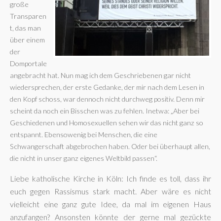
große
Transparen
t, das man
über einem
der
Domportale
angebracht hat. Nun mag ich dem Geschriebenen gar nicht
wiedersprechen, der erste Gedanke, der mir nach dem Lesen in
den Kopf schoss, war dennoch nicht durchweg positiv. Denn mir
scheint da noch ein Bisschen was zu fehlen. Inetwa: „Aber bei
Geschiedenen und Homosexuellen sehen wir das nicht ganz so
entspannt. Ebensowenig bei Menschen, die eine
Schwangerschaft abgebrochen haben. Oder bei überhaupt allen,
die nicht in unser ganz eigenes Weltbild passen“.
Liebe katholische Kirche in Köln: Ich finde es toll, dass ihr
euch gegen Rassismus stark macht. Aber wäre es nicht
vielleicht eine ganz gute Idee, da mal im eigenen Haus
anzufangen? Ansonsten könnte der gerne mal gezückte