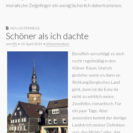
moralische Zeigefinger ein wenig lächerlich daherkommen.
VON UNTERWEGS
Schöner als ich dachte
von
Phi
•
19. April 2015
•
0 Kommentare
Beruflich verschlägt es mich
recht regelmäßig in den
Kölner Raum. Und ich
gestehe: wenn es dann so
Richtung Bergisches Land
geht, dann ist die Ecke da
nicht so wirklich meine.
Zweifellos romantisch. Für
ein paar Tage. Aber
ansonsten kommt der dortige
Landstrich meiner Definition
von „das Nichts“ oder „das