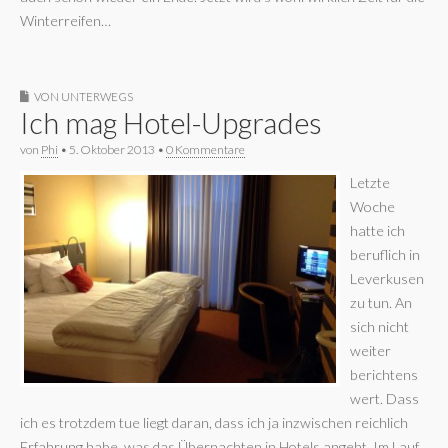
Winterreifen…
VON UNTERWEGS
Ich mag Hotel-Upgrades
von
Phi
•
5. Oktober 2013
•
0 Kommentare
Letzte
Woche
hatte ich
beruflich in
Leverkusen
zu tun. An
sich nicht
weiter
berichtens
wert. Dass
ich es trotzdem tue liegt daran, dass ich ja inzwischen reichlich
Erfahrung habe, was das Übernachten in Hotels angeht. Im Lauf