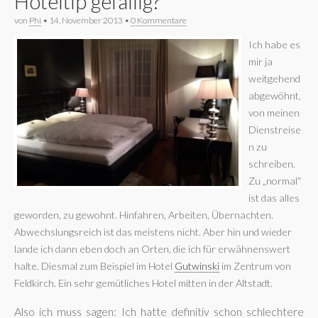
Hoteltip gefällig?
von
Phi
•
14. November 2013
•
0 Kommentare
Ich habe es
mir ja
weitgehend
abgewöhnt,
von meinen
Dienstreise
n zu
schreiben.
Zu „normal“
ist das alles
geworden, zu gewohnt. Hinfahren, Arbeiten, Übernachten.
Abwechslungsreich ist das meistens nicht. Aber hin und wieder
lande ich dann eben doch an Orten, die ich für erwähnenswert
halte. Diesmal zum Beispiel im Hotel
Gutwinski
im Zentrum von
Feldkirch. Ein sehr gemütliches Hotel mitten in der Altstadt.
Also ich muss sagen: Ich hatte definitiv schon schlechtere