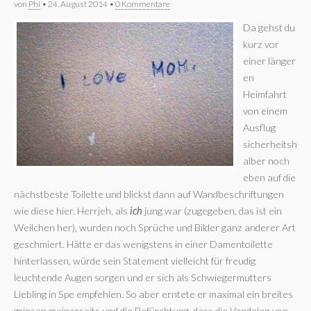
von
Phi
•
24. August 2014
•
0 Kommentare
Da gehst du
kurz vor
einer länger
en
Heimfahrt
von einem
Ausflug
sicherheitsh
alber noch
eben auf die
nächstbeste Toilette und blickst dann auf Wandbeschriftungen
wie diese hier. Herrjeh, als
ich
jung war (zugegeben, das ist ein
Weilchen her), wurden noch Sprüche und Bilder ganz anderer Art
geschmiert. Hätte er das wenigstens in einer Damentoilette
hinterlassen, würde sein Statement vielleicht für freudig
leuchtende Augen sorgen und er sich als Schwiegermutters
Liebling in Spe empfehlen. So aber erntete er maximal ein breites
grinsen meinerseits und die Befürchtung, dass die Vandalen von