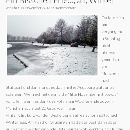
von
Phi
•
14. November 2013
•
0 Kommentare
Da fahre ich
am
vergangene
n Sonntag
nichts
ahnend
gemütlich
von
München
nach
Stuttgart und dann fängt es doch hinter Augsburg glatt an zu
schneien. Wer rechnet denn bitte Mitte November mit sowas?
Vor allem wenn es dank des Föhns am Wochenende zuvor in
München noch fast 20 Grad warm war.
Hinter Ulm, kurz vor dem Aichelberg, sah es schon richtig nach
Winter aus. Am Rasthof Gruibingen hatte der Spuk dann aber
auch schon wieder ein Ende. Jetzt wird’s wohl wirklich Zeit für die