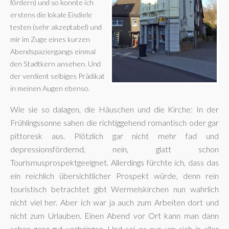
fördern) und so konnte ich
erstens die lokale Eisdiele
testen (sehr akzeptabel) und
mir im Zuge eines kurzen
Abendspaziergangs einmal
den Stadtkern ansehen. Und
der verdient selbiges Prädikat
in meinen Augen ebenso.
Wie sie so dalagen, die Häuschen und die Kirche: In der
Frühlingssonne sahen die richtiggehend romantisch oder gar
pittoresk aus. Plötzlich gar nicht mehr fad und
depressionsfördernd, nein, glatt schon
Tourismusprospektgeeignet. Allerdings fürchte ich, dass das
ein reichlich übersichtlicher Prospekt würde, denn rein
touristisch betrachtet gibt Wermelskirchen nun wahrlich
nicht viel her. Aber ich war ja auch zum Arbeiten dort und
nicht zum Urlauben. Einen Abend vor Ort kann man dann
schon ganz gut verbringen. Und sei es nur, um sich in aller