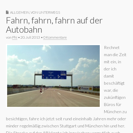
ALLGEMEIN
,
VON UNTERWEGS
Fahrn, fahrn, fahrn auf der
Autobahn
von
Phi
•
20. Juli 2013
•
0 Kommentare
Rechnet
man die Zeit
mit ein, in
der ich
damit
beschäftigt
war, die
zukünftigen
Büros für
München zu
besichtigen, fahre ich jetzt seit rund eineinhalb Jahren mehr oder
minder regelmäßig zwischen Stuttgart und München hin und her.
Die Strecke auf der A8 könnte ich inzwischen vermutlich auch