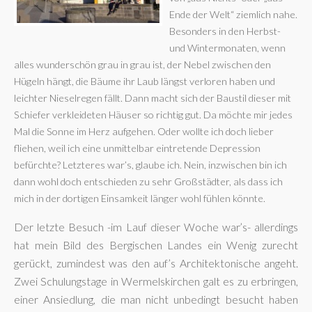
Ende der Welt“ ziemlich nahe.
Besonders in den Herbst-
und Wintermonaten, wenn
alles wunderschön grau in grau ist, der Nebel zwischen den
Hügeln hängt, die Bäume ihr Laub längst verloren haben und
leichter Nieselregen fällt. Dann macht sich der Baustil dieser mit
Schiefer verkleideten Häuser so richtig gut. Da möchte mir jedes
Mal die Sonne im Herz aufgehen. Oder wollte ich doch lieber
fliehen, weil ich eine unmittelbar eintretende Depression
befürchte? Letzteres war’s, glaube ich. Nein, inzwischen bin ich
dann wohl doch entschieden zu sehr Großstädter, als dass ich
mich in der dortigen Einsamkeit länger wohl fühlen könnte.
Der letzte Besuch -im Lauf dieser Woche war’s- allerdings
hat mein Bild des Bergischen Landes ein Wenig zurecht
gerückt, zumindest was den auf’s Architektonische angeht.
Zwei Schulungstage in Wermelskirchen galt es zu erbringen,
einer Ansiedlung, die man nicht unbedingt besucht haben