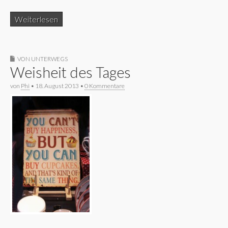
Weiterlesen
VON UNTERWEGS
Weisheit des Tages
von
Phi
•
18. August 2013
•
0 Kommentare