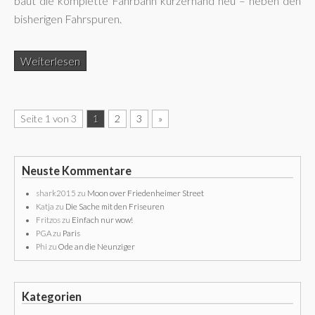
baut die komplette Fahrbahn kurzerhand neu – neben den
bisherigen Fahrspuren.
Weiterlesen
Seite 1 von 3
1
2
3
»
Neuste Kommentare
shark2015
zu
Moon over Friedenheimer Street
Katja
zu
Die Sache mit den Friseuren
Fritzos
zu
Einfach nur wow!
PGA
zu
Paris
Phi
zu
Ode an die Neunziger
Kategorien