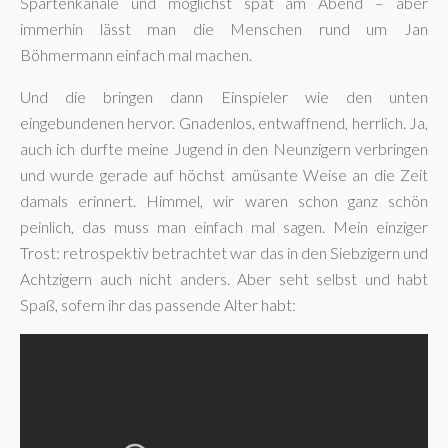
Spartenkanäle und möglichst spät am Abend – aber
immerhin lässt man die Menschen rund um Jan
Böhmermann einfach mal machen.
Und die bringen dann Einspieler wie den unten
eingebundenen hervor. Gnadenlos, entwaffnend, herrlich. Ja,
auch ich durfte meine Jugend in den Neunzigern verbringen
und wurde gerade auf höchst amüsante Weise an die Zeit
damals erinnert. Himmel, wir waren schon ganz schön
peinlich, das muss man einfach mal sagen. Mein einziger
Trost: retrospektiv betrachtet war das in den Siebzigern und
Achtzigern auch nicht anders. Aber seht selbst und habt
Spaß, sofern ihr das passende Alter habt: