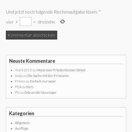
Und jetzt noch folgende Rechenaufgabe lösen:
*
vier
+
=
dreizehn
Neuste Kommentare
shark2015
zu
Moon over Friedenheimer Street
Katja
zu
Die Sache mit den Friseuren
Fritzos
zu
Einfach nur wow!
PGA
zu
Paris
Phi
zu
Ode an die Neunziger
Kategorien
Allgemein
Ausflüge