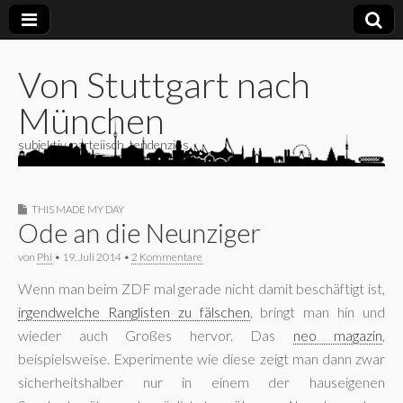
Von Stuttgart nach
München
subjektiv, parteiisch, tendenziös
THIS MADE MY DAY
Ode an die Neunziger
von
Phi
•
19. Juli 2014
•
2 Kommentare
Wenn man beim ZDF mal gerade nicht damit beschäftigt ist,
irgendwelche Ranglisten zu fälschen
, bringt man hin und
wieder auch Großes hervor. Das
neo magazin
,
beispielsweise. Experimente wie diese zeigt man dann zwar
sicherheitshalber nur in einem der hauseigenen