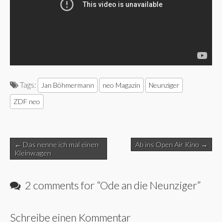
Tags:
Jan Böhmermann
neo Magazin
Neunziger
ZDF neo
Post
← Das nenne ich mal einen
Ab ins Open Air Kino →
navigation
Kleinwagen
2 comments for “
Ode an die Neunziger
”
Schreibe einen Kommentar