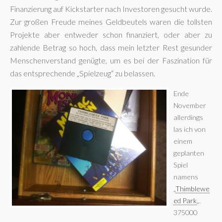
Finanzierung auf Kickstarter nach Investoren gesucht wurde.
Zur großen Freude meines Geldbeutels waren die tollsten
Projekte aber entweder schon finanziert, oder aber zu
zahlende Betrag so hoch, dass mein letzter Rest gesunder
Menschenverstand genügte, um es bei der Faszination für
das entsprechende „Spielzeug“ zu belassen.
Ende
November
allerdings
las ich von
einem
geplanten
Spiel
namens
„
Thimblewe
ed Park
„.
375000