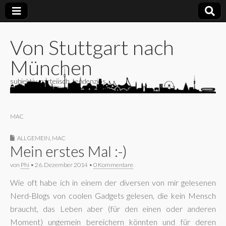
Von Stuttgart nach
München
subjektiv, parteiisch, tendenziös
MAC
ALLGEMEIN
,
MAC
Mein erstes Mal :-)
von
Phi
•
26. Dezember 2014
•
0 Kommentare
Wie oft habe ich in einem der diversen von mir gelesenen
Nerd-Blogs von coolen Gadgets gelesen, die kein Mensch
braucht, das Leben aber (für den einen oder anderen
Moment) ungemein bereichern könnten und für deren