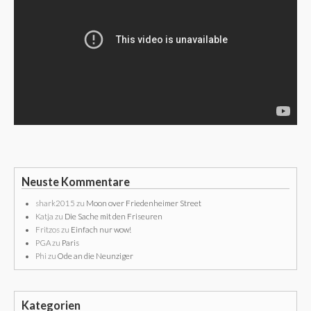
Neuste Kommentare
shark2015
zu
Moon over Friedenheimer Street
Katja
zu
Die Sache mit den Friseuren
Fritzos
zu
Einfach nur wow!
PGA
zu
Paris
Phi
zu
Ode an die Neunziger
Kategorien