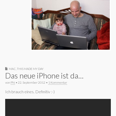
MAC
,
THIS MADE MY DAY
Das neue iPhone ist da…
von
Phi
•
22. September 2012
•
1 Kommentar
Ich brauch eines. Definitiv :-)