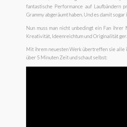
fantastische Performance auf Laufbändern p
Grammy abgeräumt haben. Und es damit sogar 
Nun muss man nicht unbedingt ein Fan ihrer 
Kreativität, Ideenreichtum und Originalität ge
Mit ihrem neuesten Werk übertreffen sie alle
über 5 Minuten Zeit und schaut selbst: