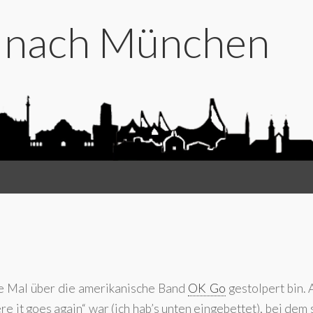
t nach München
ste Mal über die amerikanische Band
OK Go
gestolpert bin. 
e it goes again“ war (ich hab’s unten eingebettet), bei dem 