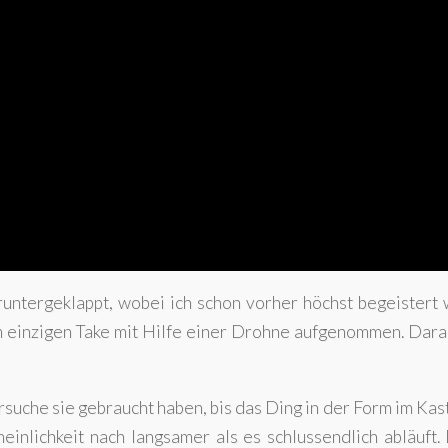
runtergeklappt, wobei ich schon vorher höchst begeistert 
em einzigen Take mit Hilfe einer Drohne aufgenommen. Dar
rsuche sie gebraucht haben, bis das Ding in der Form im Kas
nlichkeit nach langsamer als es schlussendlich abläuft. 