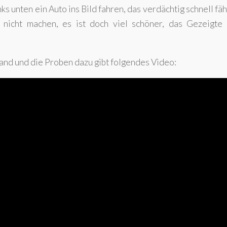
s unten ein Auto ins Bild fahren, das verdächtig schnell fäh
 nicht machen, es ist doch viel schöner, das Gezeigte 
and und die Proben dazu gibt folgendes Video: