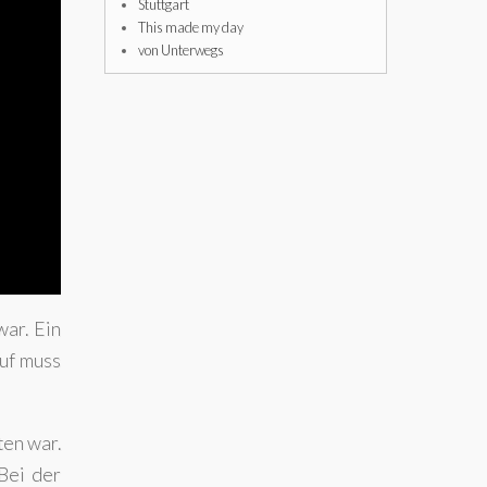
Stuttgart
This made my day
von Unterwegs
war. Ein
auf muss
ten war.
Bei der