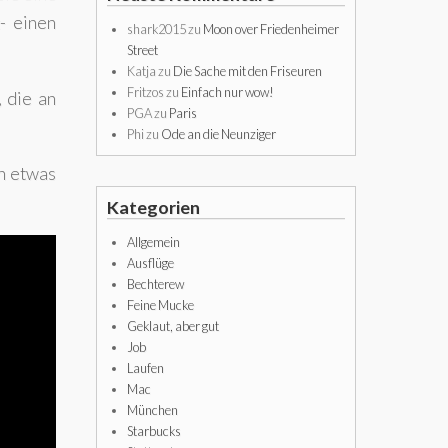
- einen
shark2015
zu
Moon over Friedenheimer
Street
Katja
zu
Die Sache mit den Friseuren
Fritzos
zu
Einfach nur wow!
 die an
PGA
zu
Paris
Phi
zu
Ode an die Neunziger
ch etwas
Kategorien
Allgemein
Ausflüge
Bechterew
Feine Mucke
Geklaut, aber gut
Job
Laufen
Mac
München
Starbucks