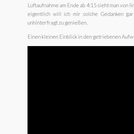
Luftaufnahme am Ende ab 4:15 sieht man von link
eigentlich will ich mir solche Gedanken gar
unhinterfragt zu genießen.
Einen kleinen Einblick in den getriebenen Aufw