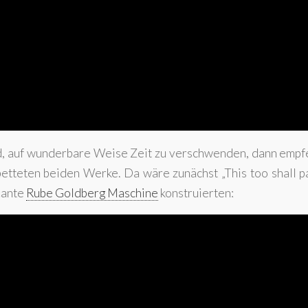
d, auf wunderbare Weise Zeit zu verschwenden, dann empfe
etteten beiden Werke. Da wäre zunächst „This too shall pa
sante
Rube Goldberg Maschine
konstruierten: