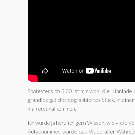
Spätestens ab 3:30 ist mir wohl die Kinnlade 
grandios gut choreographiertes Stück, in ein
man erstmal kommen.
Ich würde ja herzlich gern Wissen, wie viele Ve
Aufgenommen wurde das Video aller Wahrschei