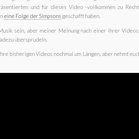
räsentierten und für dieses Video -vollkommen zu Recht
in
eine Folge der Simpsons
geschafft haben.
Musik sein, aber meiner Meinung nach einer ihrer Videos,
radezu übersprudeln.
 ihre bisherigen Videos nochmal um Längen, aber nehmt eu