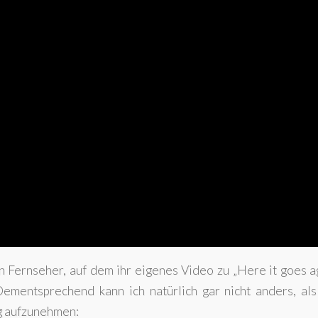
 Fernseher, auf dem ihr eigenes Video zu „Here it goes a
 Dementsprechend kann ich natürlich gar nicht anders, al
ng aufzunehmen: