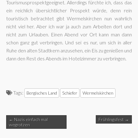
Tourismusprospektgeeignet. Allerdings fürchte ich, dass das
ein reichlich übersichtlicher Prospekt würde, denn rein
touristisch betrachtet gibt Wermelskirchen nun wahrlich
nicht viel her. Aber ich war ja auch zum Arbeiten dort und
nicht zum Urlauben. Einen Abend vor Ort kann man dann
schon ganz gut verbringen. Und sei es nur, um sich in aller
Ruhe den alten Stadtkern anzusehen, ein Eis zu genießen und
dann den Rest des Abends im Hotelzimmer zu verbringen.
Tags:
Bergisches Land
Schiefer
Wermelskirchen
Post
← Nazis einfach mal
Frühlingsfest →
navigation
wegrotzen