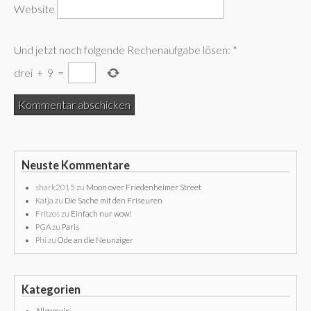
Website
Und jetzt noch folgende Rechenaufgabe lösen:
*
drei
+
9
=
Neuste Kommentare
shark2015
zu
Moon over Friedenheimer Street
Katja
zu
Die Sache mit den Friseuren
Fritzos
zu
Einfach nur wow!
PGA
zu
Paris
Phi
zu
Ode an die Neunziger
Kategorien
Allgemein