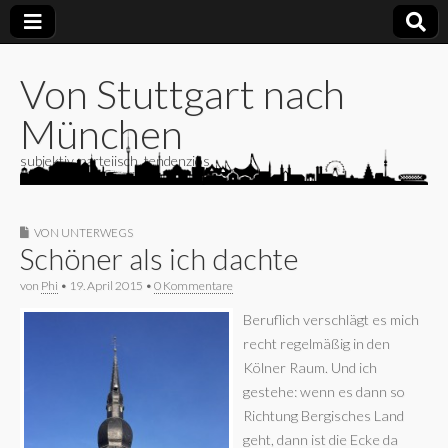
Von Stuttgart nach
München
subjektiv, parteiisch, tendenziös
VON UNTERWEGS
Schöner als ich dachte
von
Phi
•
19. April 2015
•
0 Kommentare
Beruflich verschlägt es mich
recht regelmäßig in den
Kölner Raum. Und ich
gestehe: wenn es dann so
Richtung Bergisches Land
geht, dann ist die Ecke da