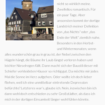
nicht so wirklich meine.
Zweifellos romantisch. Für
ein paar Tage. Aber
ansonsten kommt der dortige
Landstrich meiner Definition
von „das Nichts“ oder „das
Ende der Welt“ ziemlich nahe.
Besonders in den Herbst-
und Wintermonaten, wenn
alles wunderschön grau in grau ist, der Nebel zwischen den
Hügeln hängt, die Bäume ihr Laub längst verloren haben und
leichter Nieselregen fällt. Dann macht sich der Baustil dieser mit
Schiefer verkleideten Häuser so richtig gut. Da möchte mir jedes
Mal die Sonne im Herz aufgehen. Oder wollte ich doch lieber
fliehen, weil ich eine unmittelbar eintretende Depression
befürchte? Letzteres war’s, glaube ich. Nein, inzwischen bin ich
dann wohl doch entschieden zu sehr Großstädter, als dass ich
mich in der dortigen Einsamkeit länger wohl fühlen könnte.