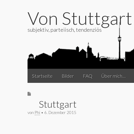
Von Stuttgar
subjektiv, parteiisch, tendenziös
Main
Skip
Startseite
Bilder
FAQ
Über mich…
to
menu
content
Stuttgart
von
Phi
•
6. Dezember 2015
Stuttgart