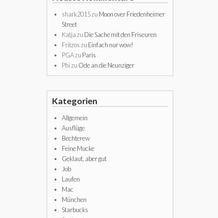
shark2015
zu
Moon over Friedenheimer
Street
Katja
zu
Die Sache mit den Friseuren
Fritzos
zu
Einfach nur wow!
PGA
zu
Paris
Phi
zu
Ode an die Neunziger
Kategorien
Allgemein
Ausflüge
Bechterew
Feine Mucke
Geklaut, aber gut
Job
Laufen
Mac
München
Starbucks