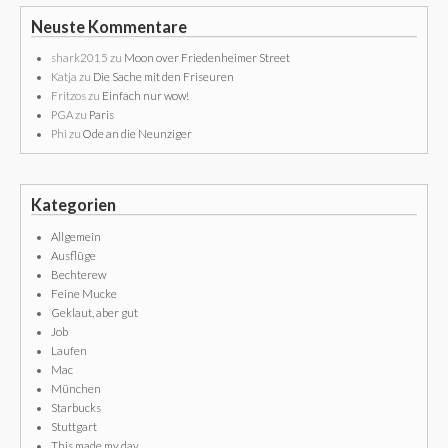
Neuste Kommentare
shark2015
zu
Moon over Friedenheimer Street
Katja
zu
Die Sache mit den Friseuren
Fritzos
zu
Einfach nur wow!
PGA
zu
Paris
Phi
zu
Ode an die Neunziger
Kategorien
Allgemein
Ausflüge
Bechterew
Feine Mucke
Geklaut, aber gut
Job
Laufen
Mac
München
Starbucks
Stuttgart
This made my day