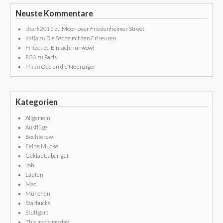
Neuste Kommentare
shark2015
zu
Moon over Friedenheimer Street
Katja
zu
Die Sache mit den Friseuren
Fritzos
zu
Einfach nur wow!
PGA
zu
Paris
Phi
zu
Ode an die Neunziger
Kategorien
Allgemein
Ausflüge
Bechterew
Feine Mucke
Geklaut, aber gut
Job
Laufen
Mac
München
Starbucks
Stuttgart
This made my day