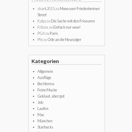
shark2015
zu
Moon over Friedenheimer
Street
Katja
zu
Die Sache mit den Friseuren
Fritzos
zu
Einfach nur wow!
PGA
zu
Paris
Phi
zu
Ode an die Neunziger
Kategorien
Allgemein
Ausflüge
Bechterew
Feine Mucke
Geklaut, aber gut
Job
Laufen
Mac
München
Starbucks