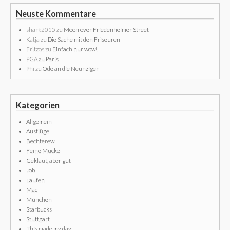
Neuste Kommentare
shark2015
zu
Moon over Friedenheimer Street
Katja
zu
Die Sache mit den Friseuren
Fritzos
zu
Einfach nur wow!
PGA
zu
Paris
Phi
zu
Ode an die Neunziger
Kategorien
Allgemein
Ausflüge
Bechterew
Feine Mucke
Geklaut, aber gut
Job
Laufen
Mac
München
Starbucks
Stuttgart
This made my day