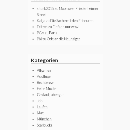
shark2015
zu
Moon over Friedenheimer
Street
Katja
zu
Die Sache mit den Friseuren
Fritzos
zu
Einfach nur wow!
PGA
zu
Paris
Phi
zu
Ode an die Neunziger
Kategorien
Allgemein
Ausflüge
Bechterew
Feine Mucke
Geklaut, aber gut
Job
Laufen
Mac
München
Starbucks