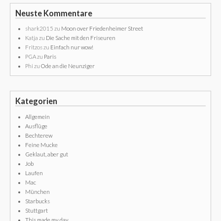
Neuste Kommentare
shark2015
zu
Moon over Friedenheimer Street
Katja
zu
Die Sache mit den Friseuren
Fritzos
zu
Einfach nur wow!
PGA
zu
Paris
Phi
zu
Ode an die Neunziger
Kategorien
Allgemein
Ausflüge
Bechterew
Feine Mucke
Geklaut, aber gut
Job
Laufen
Mac
München
Starbucks
Stuttgart
This made my day