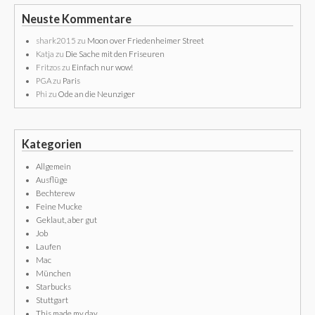
Neuste Kommentare
shark2015
zu
Moon over Friedenheimer Street
Katja
zu
Die Sache mit den Friseuren
Fritzos
zu
Einfach nur wow!
PGA
zu
Paris
Phi
zu
Ode an die Neunziger
Kategorien
Allgemein
Ausflüge
Bechterew
Feine Mucke
Geklaut, aber gut
Job
Laufen
Mac
München
Starbucks
Stuttgart
This made my day