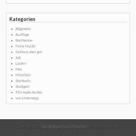
Kategorien
Allgemein
Ausflüge
Bechterew
Feine Mucke
Geklaut, aber gut
Job
Laufen
Mac
München
Starbucks
Stuttgart
This made my day
von Unterwegs
Copyright 2015
Von Stuttgart nach München
. All Rights Reserved.