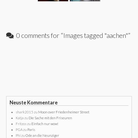
0 comments for “
Images tagged "aachen"
”
Neuste Kommentare
shark2015
zu
Moon over Friedenheimer Street
Katja
zu
Die Sache mit den Friseuren
Fritzos
zu
Einfach nur wow!
PGA
zu
Paris
Phi
zu
Ode an die Neunziger