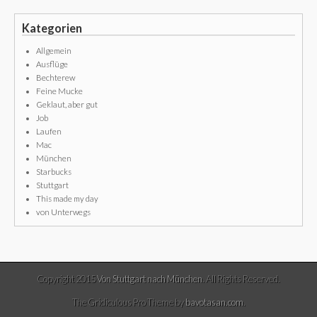
Kategorien
Allgemein
Ausflüge
Bechterew
Feine Mucke
Geklaut, aber gut
Job
Laufen
Mac
München
Starbucks
Stuttgart
This made my day
von Unterwegs
Copyright 2015
Von Stuttgart nach München
. All Rights Reserved.
The Gridiculous Pro Theme by
bavotasan.com
.