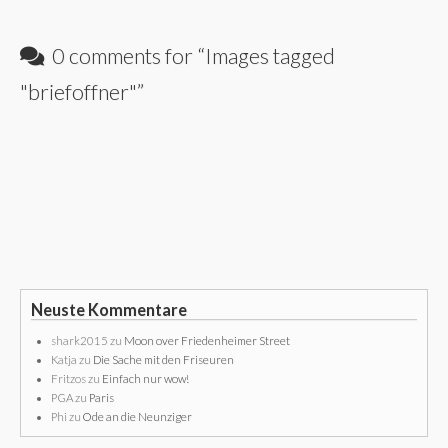
0 comments for “
Images tagged
"briefoffner"
”
Neuste Kommentare
shark2015
zu
Moon over Friedenheimer Street
Katja
zu
Die Sache mit den Friseuren
Fritzos
zu
Einfach nur wow!
PGA
zu
Paris
Phi
zu
Ode an die Neunziger