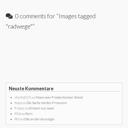
0 comments for “
Images tagged
"radwege"
”
Neuste Kommentare
shark2015
zu
Moon over Friedenheimer Street
Katja
zu
Die Sache mit den Friseuren
Fritzos
zu
Einfach nur wow!
PGA
zu
Paris
Phi
zu
Ode an die Neunziger