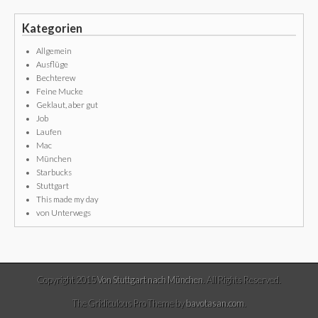
Kategorien
Allgemein
Ausflüge
Bechterew
Feine Mucke
Geklaut, aber gut
Job
Laufen
Mac
München
Starbucks
Stuttgart
This made my day
von Unterwegs
Copyright 2015
Von Stuttgart nach München
. All Rights Reserved.
The Gridiculous Pro Theme by
bavotasan.com
.