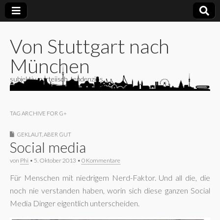
Von Stuttgart nach
München
subjektiv, parteiisch, tendenziös
TAG ARCHIVE FOR G+
GEKLAUT, ABER GUT
Social media
von
Phi
•
5. Oktober 2013
•
0 Kommentare
Für Menschen mit niedrigem Nerd-Faktor. Und all die, die
noch nie verstanden haben, worin sich diese ganzen Social
Media Dinger eigentlich unterscheiden.