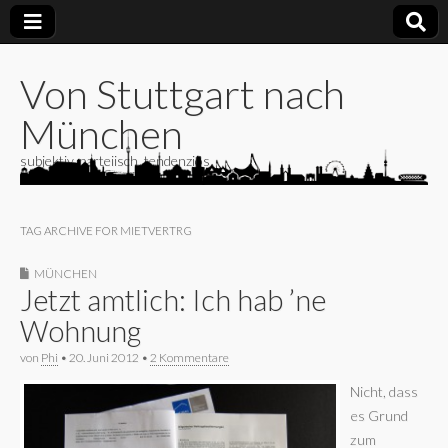
Von Stuttgart nach
München
subjektiv, parteiisch, tendenziös
TAG ARCHIVE FOR MIETVERTRG
MÜNCHEN
Jetzt amtlich: Ich hab ’ne
Wohnung
von
Phi
•
20. Juni 2012
•
2 Kommentare
Nicht, dass
es Grund
zum