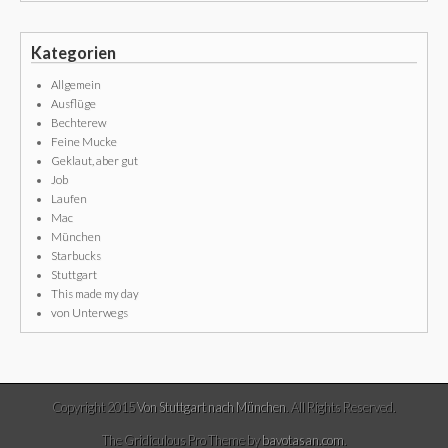
Kategorien
Allgemein
Ausflüge
Bechterew
Feine Mucke
Geklaut, aber gut
Job
Laufen
Mac
München
Starbucks
Stuttgart
This made my day
von Unterwegs
Copyright 2015
Von Stuttgart nach München
. All Rights Reserved.
The Gridiculous Pro Theme by
bavotasan.com
.