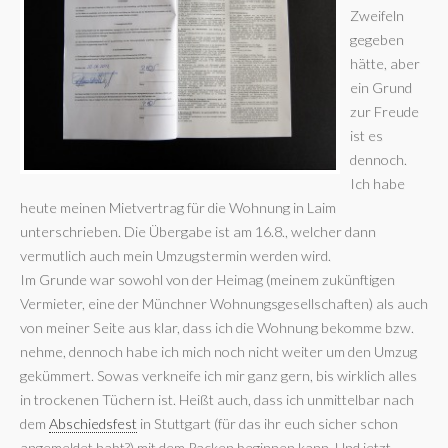
Zweifeln
gegeben
hätte, aber
ein Grund
zur Freude
ist es
dennoch.
Ich habe
heute meinen Mietvertrag für die Wohnung in Laim
unterschrieben. Die Übergabe ist am 16.8., welcher dann
vermutlich auch mein Umzugstermin werden wird.
Im Grunde war sowohl von der Heimag (meinem zukünftigen
Vermieter, eine der Münchner Wohnungsgesellschaften) als auch
von meiner Seite aus klar, dass ich die Wohnung bekomme bzw.
nehme, dennoch habe ich mich noch nicht weiter um den Umzug
gekümmert. Sowas verkneife ich mir ganz gern, bis wirklich alles
in trockenen Tüchern ist. Heißt auch, dass ich unmittelbar nach
dem
Abschiedsfest
in Stuttgart (für das ihr euch sicher schon
angemeldet habt?) mit dem Packen beginnen kann. Und jetzt