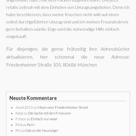
relativ zeitnah mit dem Einholen von Umzugsangeboten. Denn ich
habe beschlossen, dass meine Knochen nicht wild auf einen
selbst durchgeführten Umzug sind und ich meinen Freundeskreis
gern behalten würde. Ergo wird die notwendige Hilfe einfach
eingekauft.
Für diejenigen, die gerne frühzeitig ihre Adressbücher
aktualisieren, hier schonmal die neue Adresse:
Friedenheimer Straße 105, 80686 München
Neuste Kommentare
shark2015
zu
Moon over Friedenheimer Street
Katja
zu
Die Sache mit den Friseuren
Fritzos
zu
Einfach nur wow!
PGA
zu
Paris
Phi
zu
Ode an die Neunziger