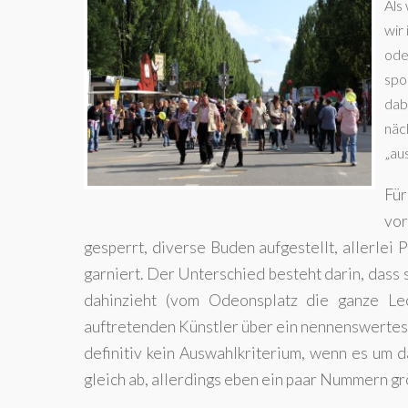
Als
wir
ode
spo
dab
näc
„au
Für
vor
gesperrt, diverse Buden aufgestellt, allerlei
garniert. Der Unterschied besteht darin, dass
dahinzieht (vom Odeonsplatz die ganze Le
auftretenden Künstler über ein nennenswertes 
definitiv kein Auswahlkriterium, wenn es um 
gleich ab, allerdings eben ein paar Nummern gr