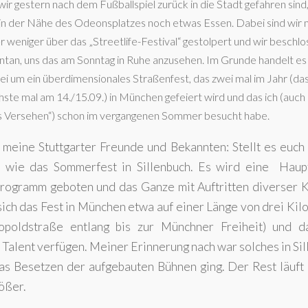
 wir gestern nach dem Fußballspiel zurück in die Stadt gefahren sin
 in der Nähe des Odeonsplatzes noch etwas Essen. Dabei sind wir
r weniger über das „Streetlife-Festival“ gestolpert und wir beschl
ntan, uns das am Sonntag in Ruhe anzusehen. Im Grunde handelt es 
ei um ein überdimensionales Straßenfest, das zwei mal im Jahr (da
hste mal am 14./15.09.) in München gefeiert wird und das ich (auch
s Versehen“) schon im vergangenen Sommer besucht habe.
 meine Stuttgarter Freunde und Bekannten: Stellt es euch
 wie das Sommerfest in Sillenbuch. Es wird eine Haup
 Programm geboten und das Ganze mit Auftritten diverser 
 sich das Fest in München etwa auf einer Länge von drei Ki
opoldstraße entlang bis zur Münchner Freiheit) und d
Talent verfügen. Meiner Erinnerung nach war solches in Si
das Besetzen der aufgebauten Bühnen ging. Der Rest läuft
ößer.