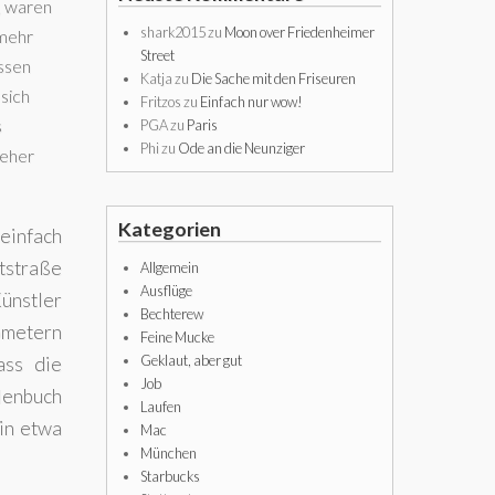
d, waren
shark2015
zu
Moon over Friedenheimer
 mehr
Street
ossen
Katja
zu
Die Sache mit den Friseuren
sich
Fritzos
zu
Einfach nur wow!
s
PGA
zu
Paris
Phi
zu
Ode an die Neunziger
 eher
Kategorien
 einfach
tstraße
Allgemein
Ausflüge
Künstler
Bechterew
lometern
Feine Mucke
Geklaut, aber gut
ass die
Job
llenbuch
Laufen
 in etwa
Mac
München
Starbucks