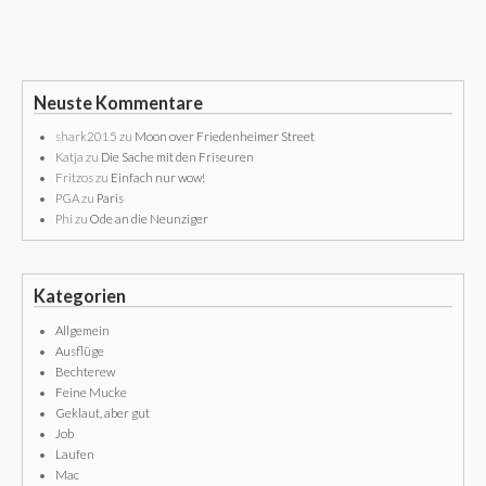
Neuste Kommentare
shark2015
zu
Moon over Friedenheimer Street
Katja
zu
Die Sache mit den Friseuren
Fritzos
zu
Einfach nur wow!
PGA
zu
Paris
Phi
zu
Ode an die Neunziger
Kategorien
Allgemein
Ausflüge
Bechterew
Feine Mucke
Geklaut, aber gut
Job
Laufen
Mac