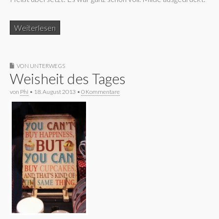
Weiterlesen
VON UNTERWEGS
Weisheit des Tages
von
Phi
•
18. August 2013
•
0 Kommentare