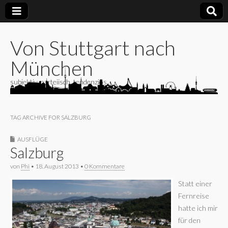
Von Stuttgart nach
München
subjektiv, parteiisch, tendenziös
TAG ARCHIVE FOR SALZBURG
AUSFLÜGE
Salzburg
von
Phi
•
18. August 2013
•
0 Kommentare
Statt einer
Fernreise
hatte ich mir
für den