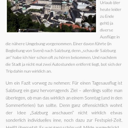
Urlaub (der
heute leider
zu Ende
geht) ja
diverse
Ausflüge in
die nähere Umgebung vorgenommen. Einer davon führte (in
Begleitung von Sveni) nach Salzburg, denn „schau dir Salzburg
an“ habe ich hier schon oft zu hören bekommen. Und nachdem
die Stadt ja nicht mal zwei Autostunden entfernt liegt, bot sich der
Trip dahin nun wirklich an.
Um ein Fazit vorweg zu nehmen: Für einen Tagesausflug ist
Salzburg ein ganz hervorragends Ziel – allerdings sollte man
überlegen, ob man das wirklich an einem Sonntag (und in den
Sommerferien) tun sollte. Denn ganz offensichtlich wohnt
der Idee „Salzburg anschauen“ nicht wirklich etwas
sonderlich individuelles inne, noch dazu zur Festspiel-Zeit.
Heißt übersetzt: Es war ganz schön voll. Milde ausgedrückt.