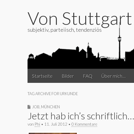
Von Stuttgar
subjektiv, parteiisch, tendenziös
Main
Skip
Startseite
Bilder
FAQ
Über mich…
to
menu
content
TAG ARCHIVE FOR URKUNDE
JOB
,
MÜNCHEN
Jetzt hab ich’s schriftlich
von
Phi
•
11. Juli 2012
•
0 Kommentare