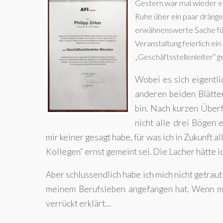
Gestern war mal wieder ein
Ruhe über ein paar dränge
erwähnenswerte Sache für d
Veranstaltung feierlich ei
„Geschäftsstellenleiter“ 
Wobei es sich eigentli
anderen beiden Blätter
bin. Nach kurzen Überf
nicht alle drei Bögen 
mir keiner gesagt habe, für was ich in Zukunft 
Kollegen“ ernst gemeint sei. Die Lacher hätte ic
Aber schlussendlich habe ich mich nicht getraut 
meinem Berufsleben angefangen hat. Wenn mir
verrückt erklärt…