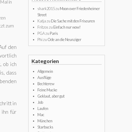
Mal in
shark2015
zu
Moon over Friedenheimer
Street
zen
Katja
zu
Die Sache mit den Friseuren
tzt zum
Fritzos
zu
Einfach nur wow!
PGA
zu
Paris
Phi
zu
Ode an die Neunziger
 Auf den
wortlich
Kategorien
, ob ich
Allgemein
is, dass
Ausflüge
gebenden
Bechterew
Feine Mucke
Geklaut, aber gut
Job
hritt in
Laufen
ihn für
Mac
München
Starbucks