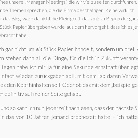
es unsere „Manager Meetings“, die wir viel zu selten durchführen. 
nde Themen sprechen, die die Firma beschäftigen. Keine wirklich
as Blog, wäre da nicht die Kleinigkeit, dass mir zu Beginn der gan
n Stück Papier übergeben wurde, aus dem hervorgeht, dass ich es je
gebracht habe.
ch gar nicht um
ein
Stück Papier handelt, sondern um drei.
n stehen dann all die Dinge, für die ich in Zukunft verant
liegen habe ich mir ja für eine Sekunde ernsthaft überlegt
einfach wieder zurückgeben soll, mit dem lapidaren Verwe
alles den Kopf hinhalten soll. Oder ob das mit dem „beispiel
h definitiv auf meiner Seite gehabt.
und so kann ich nun jederzeit nachlesen, dass der nächste Sc
 das vor 10 Jahren jemand prophezeit hätte – ich hätte 