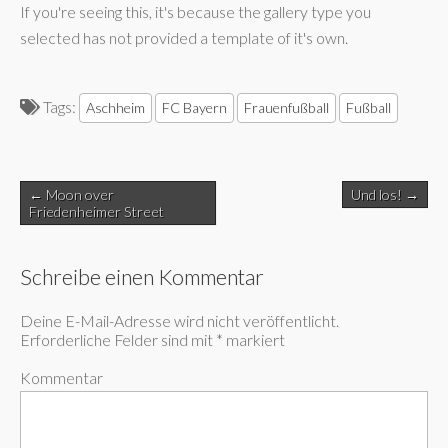
If you're seeing this, it's because the gallery type you
selected has not provided a template of it's own.
Tags:
Aschheim
FC Bayern
Frauenfußball
Fußball
Post
← Moon over
Und los! →
navigation
Friedenheimer Street
Schreibe einen Kommentar
Deine E-Mail-Adresse wird nicht veröffentlicht.
Erforderliche Felder sind mit
*
markiert
Kommentar