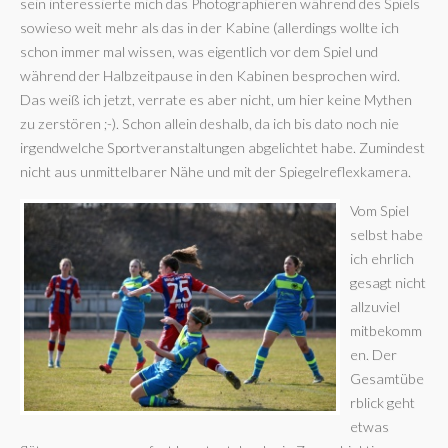
sein interessierte mich das Photographieren während des Spiels
sowieso weit mehr als das in der Kabine (allerdings wollte ich
schon immer mal wissen, was eigentlich vor dem Spiel und
während der Halbzeitpause in den Kabinen besprochen wird.
Das weiß ich jetzt, verrate es aber nicht, um hier keine Mythen
zu zerstören ;-). Schon allein deshalb, da ich bis dato noch nie
irgendwelche Sportveranstaltungen abgelichtet habe. Zumindest
nicht aus unmittelbarer Nähe und mit der Spiegelreflexkamera.
Vom Spiel
selbst habe
ich ehrlich
gesagt nicht
allzuviel
mitbekomm
en. Der
Gesamtübe
rblick geht
etwas