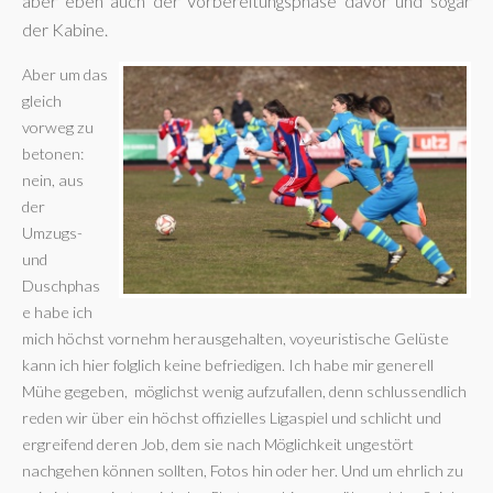
aber eben auch der Vorbereitungsphase davor und sogar
der Kabine.
Aber um das
gleich
vorweg zu
betonen:
nein, aus
der
Umzugs-
und
Duschphas
e habe ich
mich höchst vornehm herausgehalten, voyeuristische Gelüste
kann ich hier folglich keine befriedigen. Ich habe mir generell
Mühe gegeben, möglichst wenig aufzufallen, denn schlussendlich
reden wir über ein höchst offizielles Ligaspiel und schlicht und
ergreifend deren Job, dem sie nach Möglichkeit ungestört
nachgehen können sollten, Fotos hin oder her. Und um ehrlich zu