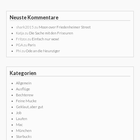
Neuste Kommentare
shark2015
zu
Moon over Friedenheimer Street
Katja
zu
Die Sache mit den Friseuren
Fritzos
zu
Einfach nur wow!
PGA
zu
Paris
Phi
zu
Ode an die Neunziger
Kategorien
Allgemein
Ausflüge
Bechterew
Feine Mucke
Geklaut, aber gut
Job
Laufen
Mac
München
Starbucks