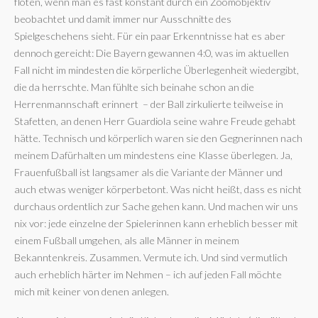
flöten, wenn man es fast konstant durch ein Zoomobjektiv
beobachtet und damit immer nur Ausschnitte des
Spielgeschehens sieht. Für ein paar Erkenntnisse hat es aber
dennoch gereicht: Die Bayern gewannen 4:0, was im aktuellen
Fall nicht im mindesten die körperliche Überlegenheit wiedergibt,
die da herrschte. Man fühlte sich beinahe schon an die
Herrenmannschaft erinnert – der Ball zirkulierte teilweise in
Stafetten, an denen Herr Guardiola seine wahre Freude gehabt
hätte. Technisch und körperlich waren sie den Gegnerinnen nach
meinem Dafürhalten um mindestens eine Klasse überlegen. Ja,
Frauenfußball ist langsamer als die Variante der Männer und
auch etwas weniger körperbetont. Was nicht heißt, dass es nicht
durchaus ordentlich zur Sache gehen kann. Und machen wir uns
nix vor: jede einzelne der Spielerinnen kann erheblich besser mit
einem Fußball umgehen, als alle Männer in meinem
Bekanntenkreis. Zusammen. Vermute ich. Und sind vermutlich
auch erheblich härter im Nehmen – ich auf jeden Fall möchte
mich mit keiner von denen anlegen.