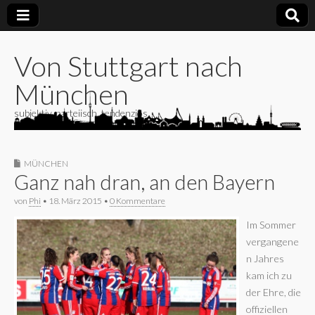
Von Stuttgart nach
München
subjektiv, parteiisch, tendenziös
MÜNCHEN
Ganz nah dran, an den Bayern
von
Phi
•
18. März 2015
•
0 Kommentare
Im Sommer
vergangene
n Jahres
kam ich zu
der Ehre, die
offiziellen