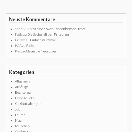
Neuste Kommentare
shark2015
zu
Moon over Friedenheimer Street
Katja
zu
Die Sache mit den Friseuren
Fritzos
zu
Einfach nur wow!
PGA
zu
Paris
Phi
zu
Ode an die Neunziger
Kategorien
Allgemein
Ausflüge
Bechterew
Feine Mucke
Geklaut, aber gut
Job
Laufen
Mac
München
Starbucks