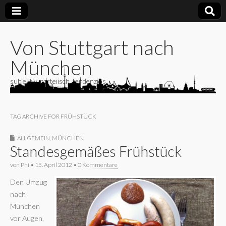
Von Stuttgart nach
München
subjektiv, parteiisch, tendenziös
TAG ARCHIVE FOR FRÜHSTÜCK
ALLGEMEIN
,
MÜNCHEN
Standesgemäßes Frühstück
von
Phi
•
15. April 2012
•
0 Kommentare
Den Umzug
nach
München
vor Augen,