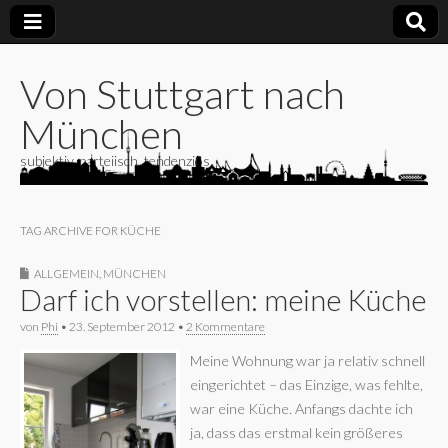
Von Stuttgart nach
München
subjektiv, parteiisch, tendenziös
TAG ARCHIVE FOR KÜCHE
ALLGEMEIN
,
MÜNCHEN
Darf ich vorstellen: meine Küche
von
Phi
•
23. September 2012
•
2 Kommentare
Meine Wohnung war ja relativ schnell
eingerichtet – das Einzige, was fehlte,
war eine Küche. Anfangs dachte ich
ja, dass das erstmal kein größeres