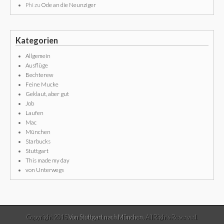
Phi
zu
Ode an die Neunziger
Kategorien
Allgemein
Ausflüge
Bechterew
Feine Mucke
Geklaut, aber gut
Job
Laufen
Mac
München
Starbucks
Stuttgart
This made my day
von Unterwegs
Copyright 2015
Von Stuttgart nach München
. All Rights Reserved.