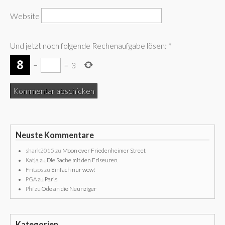
Website
Und jetzt noch folgende Rechenaufgabe lösen:
*
−
=
3
Neuste Kommentare
shark2015
zu
Moon over Friedenheimer Street
Katja
zu
Die Sache mit den Friseuren
Fritzos
zu
Einfach nur wow!
PGA
zu
Paris
Phi
zu
Ode an die Neunziger
Kategorien