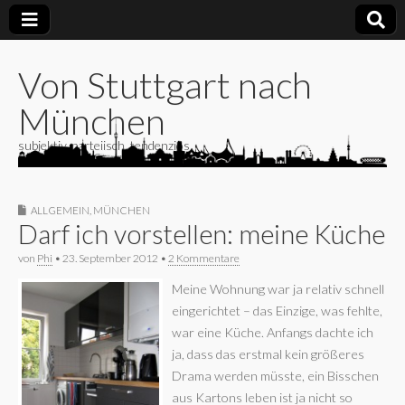
Von Stuttgart nach
München
subjektiv, parteiisch, tendenziös
ALLGEMEIN
,
MÜNCHEN
Darf ich vorstellen: meine Küche
von
Phi
•
23. September 2012
•
2 Kommentare
Meine Wohnung war ja relativ schnell
eingerichtet – das Einzige, was fehlte,
war eine Küche. Anfangs dachte ich
ja, dass das erstmal kein größeres
Drama werden müsste, ein Bisschen
aus Kartons leben ist ja nicht so