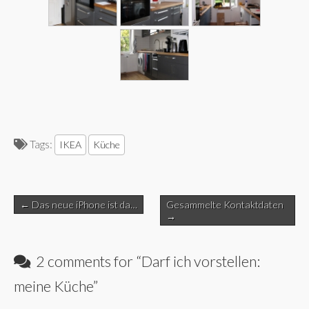
Tags:
IKEA
Küche
Post
← Das neue iPhone ist da…
Gesammelte Kontaktdaten
navigation
→
2 comments for “
Darf ich vorstellen:
meine Küche
”