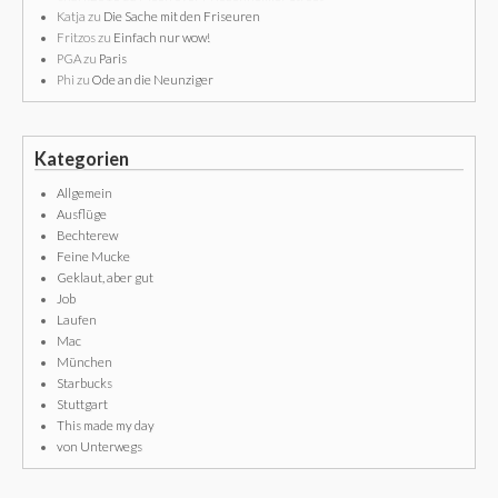
Katja
zu
Die Sache mit den Friseuren
Fritzos
zu
Einfach nur wow!
PGA
zu
Paris
Phi
zu
Ode an die Neunziger
Kategorien
Allgemein
Ausflüge
Bechterew
Feine Mucke
Geklaut, aber gut
Job
Laufen
Mac
München
Starbucks
Stuttgart
This made my day
von Unterwegs