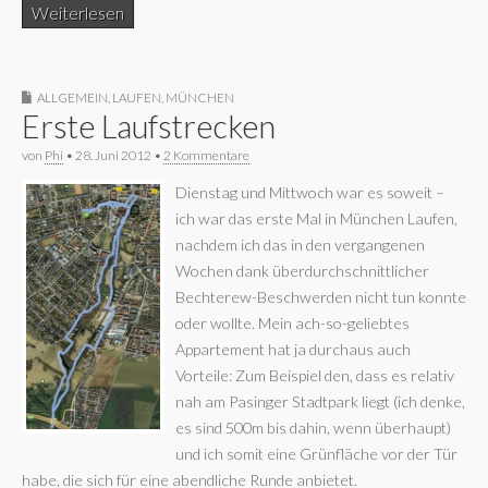
Weiterlesen
ALLGEMEIN
,
LAUFEN
,
MÜNCHEN
Erste Laufstrecken
von
Phi
•
28. Juni 2012
•
2 Kommentare
Dienstag und Mittwoch war es soweit –
ich war das erste Mal in München Laufen,
nachdem ich das in den vergangenen
Wochen dank überdurchschnittlicher
Bechterew-Beschwerden nicht tun konnte
oder wollte. Mein ach-so-geliebtes
Appartement hat ja durchaus auch
Vorteile: Zum Beispiel den, dass es relativ
nah am Pasinger Stadtpark liegt (ich denke,
es sind 500m bis dahin, wenn überhaupt)
und ich somit eine Grünfläche vor der Tür
habe, die sich für eine abendliche Runde anbietet.