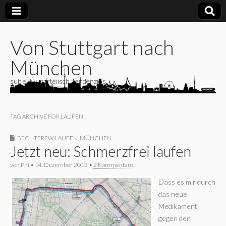
Von Stuttgart nach
München
subjektiv, parteiisch, tendenziös
TAG ARCHIVE FOR LAUFEN
BECHTEREW
,
LAUFEN
,
MÜNCHEN
Jetzt neu: Schmerzfrei laufen
von
Phi
•
14. Dezember 2013
•
2 Kommentare
Dass es mir durch
das neue
Medikament
gegen den