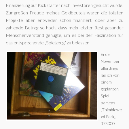
Finanzierung auf Kickstarter nach Investoren gesucht wurde.
Zur großen Freude meines Geldbeutels waren die tollsten
Projekte aber entweder schon finanziert, oder aber zu
zahlende Betrag so hoch, dass mein letzter Rest gesunder
Menschenverstand genügte, um es bei der Faszination für
das entsprechende „Spielzeug“ zu belassen.
Ende
November
allerdings
las ich von
einem
geplanten
Spiel
namens
„
Thimblewe
ed Park
„.
375000