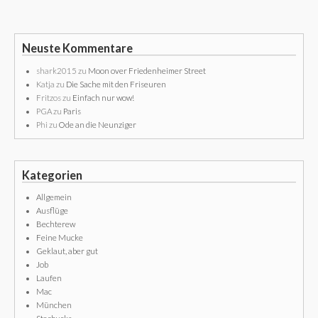
Neuste Kommentare
shark2015
zu
Moon over Friedenheimer Street
Katja
zu
Die Sache mit den Friseuren
Fritzos
zu
Einfach nur wow!
PGA
zu
Paris
Phi
zu
Ode an die Neunziger
Kategorien
Allgemein
Ausflüge
Bechterew
Feine Mucke
Geklaut, aber gut
Job
Laufen
Mac
München