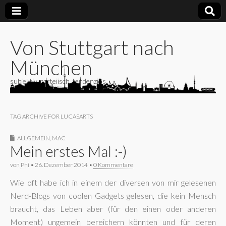
Von Stuttgart nach
München
subjektiv, parteiisch, tendenziös
TAG ARCHIVE FOR LUCASARTS
ALLGEMEIN
,
MAC
Mein erstes Mal :-)
von
Phi
•
26. Dezember 2014
•
0 Kommentare
Wie oft habe ich in einem der diversen von mir gelesenen
Nerd-Blogs von coolen Gadgets gelesen, die kein Mensch
braucht, das Leben aber (für den einen oder anderen
Moment) ungemein bereichern könnten und für deren