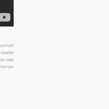
sorisch
n konnte
wie man
iversen