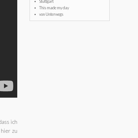
Stuttgart
This made my day
von Unterwegs
dass ich
hier zu