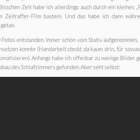
Bisschen Zeit habe ich allerdings auch durch ein kleines „
n Zeitraffer-Film basteln. Und das habe ich dann währ
getan.
 Fotos entstanden. Immer schön vom Stativ aufgenommen, 
setzen konnte (Handarbeit steckt da kaum drin, für sowas
atisieren). Anfangs habe ich offenbar zu wenige Bilder g
bau des Schlafzimmers gefunden. Aber seht selbst: