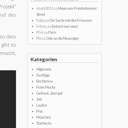
Projekt“
shark2015
zu
Moon over Friedenheimer
end des
Street
Katja
zu
Die Sache mit den Friseuren
Fritzos
zu
Einfach nur wow!
PGA
zu
Paris
so dass
Phi
zu
Ode an die Neunziger
 gibt es
emacht,
Kategorien
Allgemein
Ausflüge
Bechterew
Feine Mucke
Geklaut, aber gut
Job
Laufen
Mac
München
Starbucks