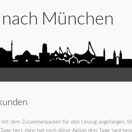
t nach München
kunden
ch mit dem Zusammenpacken für den Umzug angefangen. W
 Tage her), dann hat mich diese Aktion drei Tage lang besc