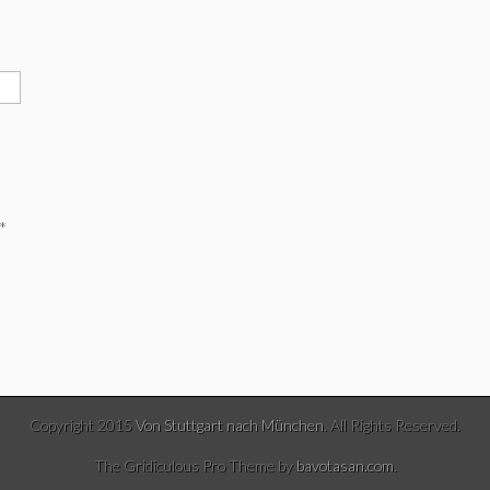
*
Copyright 2015
Von Stuttgart nach München
. All Rights Reserved.
The Gridiculous Pro Theme by
bavotasan.com
.