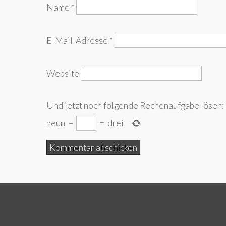
Name
*
E-Mail-Adresse
*
Website
Und jetzt noch folgende Rechenaufgabe lösen:
neun
−
=
drei