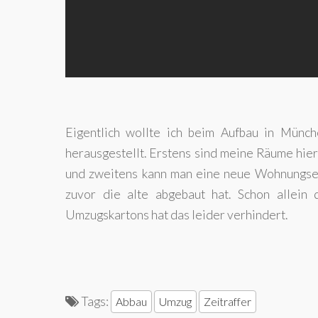
Eigentlich wollte ich beim Aufbau in Münch
herausgestellt. Erstens sind meine Räume hier 
und zweitens kann man eine neue Wohnungsein
zuvor die alte abgebaut hat. Schon allein
Umzugskartons hat das leider verhindert.
Tags:
Abbau
Umzug
Zeitraffer