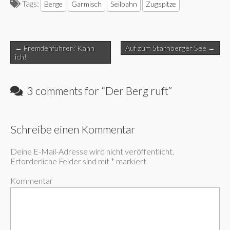
Tags:
Berge
Garmisch
Seilbahn
Zugspitze
Post
← Fremdenführer? Kann
Auf zum Starnberger See →
navigation
ich!
3 comments for “
Der Berg ruft
”
Schreibe einen Kommentar
Deine E-Mail-Adresse wird nicht veröffentlicht.
Erforderliche Felder sind mit
*
markiert
Kommentar