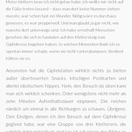
Meter klettern (was ich nicht getan habe, ich wollte mir nicht auf
die Füße treten lassen) – dass man dort keine Nummer ziehen
musste, war schon fast ein Wunder. Nötig wäre es durchaus
gewesen, es war proppenvoll. Und man glaubt ja gar nicht, wie
manche dort unterwegs sind. Ich habe ernsthaft Menschen
gesehen, die sich in Sandalen auf den Klettersteig zum
Gipfelkreuz begeben haben. In solchen Momenten finde ich es
spontan immer schade, wenn sie nicht runterplumpsen. Verdient
hätten sie es.
Ansonsten hat die Gipfelstation wirklich nichts zu bieten
außer überteuerten Snacks, kitschigen Postkarten und
allerlei idiotischem Nippes. Nein, den Besuch da oben kann
man sich wirklich schenken. Oder wenigstens nicht mehr als
zehn Minuten Aufenthaltsdauer einplanen. Die reichen
nämlich um einmal in alle Richtungen zu schauen. Übrigens:
Den Einzigen, denen ich den Besuch auf dem Gipfelkreuz
gegönnt habe, war eine Gruppe von drei Kletterern, die
wirklich dahin geklettert sind (sie ist auf einem der Bilder zu