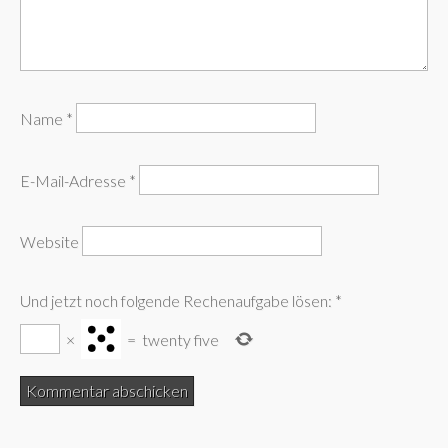
Name
*
E-Mail-Adresse
*
Website
Und jetzt noch folgende Rechenaufgabe lösen:
*
×
=
twenty five