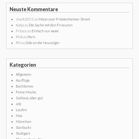
Neuste Kommentare
shark2015
zu
Moon over Friedenheimer Street
Katja
zu
Die Sache mit den Friseuren
Fritzos
zu
Einfach nur wow!
PGA
zu
Paris
Phi
zu
Ode an die Neunziger
Kategorien
Allgemein
Ausflüge
Bechterew
Feine Mucke
Geklaut, aber gut
Job
Laufen
Mac
München
Starbucks
Stuttgart