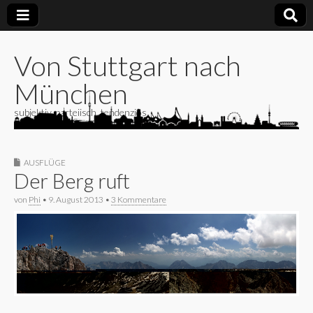
Von Stuttgart nach
München
subjektiv, parteiisch, tendenziös
AUSFLÜGE
Der Berg ruft
von
Phi
•
9. August 2013
•
3 Kommentare