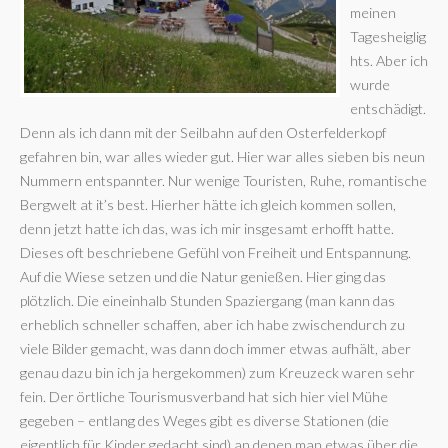
meinen
Tagesheiglig
hts. Aber ich
wurde
entschädigt.
Denn als ich dann mit der Seilbahn auf den Osterfelderkopf
gefahren bin, war alles wieder gut. Hier war alles sieben bis neun
Nummern entspannter. Nur wenige Touristen, Ruhe, romantische
Bergwelt at it’s best. Hierher hätte ich gleich kommen sollen,
denn jetzt hatte ich das, was ich mir insgesamt erhofft hatte.
Dieses oft beschriebene Gefühl von Freiheit und Entspannung.
Auf die Wiese setzen und die Natur genießen. Hier ging das
plötzlich. Die eineinhalb Stunden Spaziergang (man kann das
erheblich schneller schaffen, aber ich habe zwischendurch zu
viele Bilder gemacht, was dann doch immer etwas aufhält, aber
genau dazu bin ich ja hergekommen) zum Kreuzeck waren sehr
fein. Der örtliche Tourismusverband hat sich hier viel Mühe
gegeben – entlang des Weges gibt es diverse Stationen (die
eigentlich für Kinder gedacht sind) an denen man etwas über die