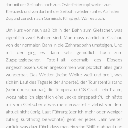
dort mit der Seilbahn hoch zum Osterfelderkopf, weiter zum
Kreuzeck und von dort mit der Seilbahn wieder runter. Ab in den
Zug und zurück nach Garmisch. Klingt gut. War es auch.
Um kurz vor neun saß ich in der Bahn zum Gletscher, was
eigentlich zwei Bahnen sind. Man muss nämlich in Grainau
von der normalen Bahn in die Zahnradbahn umsteigen. Und
mit der ging es dann sehr gemütlich hoch zum
Zugspitzgletscher, Foto-Halt oberhalb des Eibsees
eingeschlossen. Oben angekommen war plötzlich alles ganz
wunderbar. Das Wetter (keine Wolke weit und breit, was
sich im Lauf des Tages leider änderte), der Touristenfüllstand
(sehr überschaubar), die Temperatur (18 Grad – ein Traum,
wozu habe ich eigentlich eine Jacke eingepackt?). Ich hätte
mir vom Gletscher etwas mehr erwartet – viel ist von dem
aktuell nicht übrig. Laut Führung (der ich mehr oder weniger
zufällig kurzfristig beiwohnte) geht er jedes Jahr weiter
zurück, was dazu führt, dass man einzelne Skilifte abbaut und