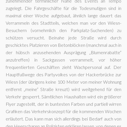
zunehmender terminlicher Nähe des Events an Tempo
zugelegt. Die Fahrgeschäfte für die Todesmutigen sind in
maximal einer Woche aufgebaut, ähnlich lange dauert das
Verrammeln des Stadtteils, welchen man vor den Wiesn-
Besuchern (vornehmlich den Parkplatz-Suchenden) zu
schützen versucht. Beinahe jede Straße wird durch
geschicktes Platzieren von Betonblöcken (manchmal auch in
der hübsch anzusehenden Ausprägung „Blumenrabatte“
anzutreffen) in Sackgassen verrammelt, vor höher
frequentierten Geschäften zieht Wachpersonal auf. Der
Hauptfußwege des Partyvolkes von der Hackerbrücke zur
Wiesn (der übrigens keine 100 Meter von meiner Wohnung
entfernt „meine“ Straße kreuzt) wird weitgehend für den
Verkehr gesperrt. Sämtlichen Haushalten wird ein größerer
Flyer zugestellt, der in buntesten Farben und partiell wirren
Grafiken das Verkehrskonzept für die kommenden Wochen
erläutert. Das kann man sich allerdings bei Bedarf auch von
den Heerscharen an Polizisten erklären lassen, von denen es