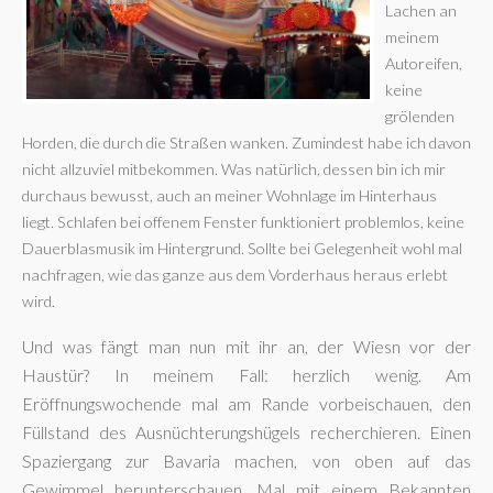
Lachen an
meinem
Autoreifen,
keine
grölenden
Horden, die durch die Straßen wanken. Zumindest habe ich davon
nicht allzuviel mitbekommen. Was natürlich, dessen bin ich mir
durchaus bewusst, auch an meiner Wohnlage im Hinterhaus
liegt. Schlafen bei offenem Fenster funktioniert problemlos, keine
Dauerblasmusik im Hintergrund. Sollte bei Gelegenheit wohl mal
nachfragen, wie das ganze aus dem Vorderhaus heraus erlebt
wird.
Und was fängt man nun mit ihr an, der Wiesn vor der
Haustür? In meinem Fall: herzlich wenig. Am
Eröffnungswochende mal am Rande vorbeischauen, den
Füllstand des Ausnüchterungshügels recherchieren. Einen
Spaziergang zur Bavaria machen, von oben auf das
Gewimmel herunterschauen. Mal mit einem Bekannten