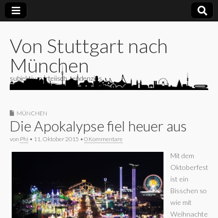
Von Stuttgart nach
München
subjektiv, parteiisch, tendenziös
MÜNCHEN
Die Apokalypse fiel heuer aus
von
Phi
•
11. Oktober 2015
•
0 Kommentare
Mit dem
Oktoberfest
ist ein
Bisschen so
wie mit
Weihnachte