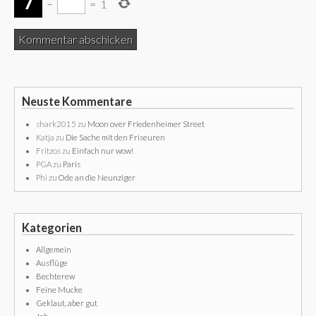
−
=
1
Neuste Kommentare
shark2015
zu
Moon over Friedenheimer Street
Katja
zu
Die Sache mit den Friseuren
Fritzos
zu
Einfach nur wow!
PGA
zu
Paris
Phi
zu
Ode an die Neunziger
Kategorien
Allgemein
Ausflüge
Bechterew
Feine Mucke
Geklaut, aber gut