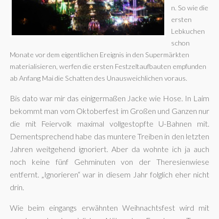
n. So wie die
ersten
Lebkuchen
schon
Monate vor dem eigentlichen Ereignis in den Supermärkten
materialisieren, werfen die ersten Festzeltaufbauten empfunden
ab Anfang Mai die Schatten des Unausweichlichen voraus.
Bis dato war mir das einigermaßen Jacke wie Hose. In Laim
bekommt man vom Oktoberfest im Großen und Ganzen nur
die mit Feiervolk maximal vollgestopfte U-Bahnen mit.
Dementsprechend habe das muntere Treiben in den letzten
Jahren weitgehend ignoriert. Aber da wohnte ich ja auch
noch keine fünf Gehminuten von der Theresienwiese
entfernt. „Ignorieren“ war in diesem Jahr folglich eher nicht
drin.
Wie beim eingangs erwähnten Weihnachtsfest wird mit