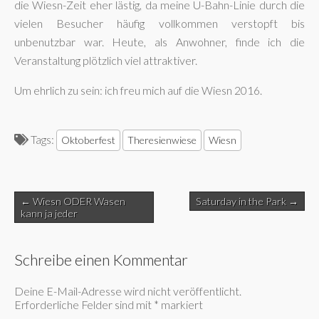
die Wiesn-Zeit eher lästig, da meine U-Bahn-Linie durch die
vielen Besucher häufig vollkommen verstopft bis
unbenutzbar war. Heute, als Anwohner, finde ich die
Veranstaltung plötzlich viel attraktiver.
Um ehrlich zu sein: ich freu mich auf die Wiesn 2016.
Tags:
Oktoberfest
Theresienwiese
Wiesn
Post
← Wiesn ODER Wasen
Saturday in the Park →
navigation
kann ja jeder
Schreibe einen Kommentar
Deine E-Mail-Adresse wird nicht veröffentlicht.
Erforderliche Felder sind mit
*
markiert