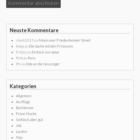
Neuste Kommentare
shark2015
zu
Moon over Friedenheimer Street
Katja
zu
Die Sache mit den Friseuren
Fritzos
zu
Einfach nur wow!
PGA
zu
Paris
Phi
zu
Ode an die Neunziger
Kategorien
Allgemein
Ausflüge
Bechterew
Feine Mucke
Geklaut, aber gut
Job
Laufen
Mac