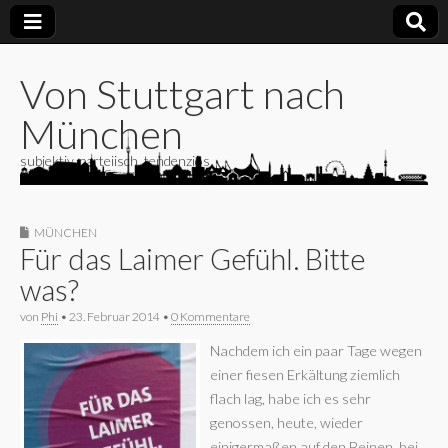
Von Stuttgart nach
München
subjektiv, parteiisch, tendenziös
MÜNCHEN
Für das Laimer Gefühl. Bitte
was?
von
Phi
•
23. Februar 2014
•
0 Kommentare
Nachdem ich ein paar Tage wegen
einer fiesen Erkältung ziemlich
flach lag, habe ich es sehr
genossen, heute, wieder
einigermaßen auf den Beinen, bei