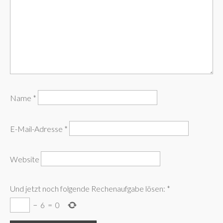
Name
*
E-Mail-Adresse
*
Website
Und jetzt noch folgende Rechenaufgabe lösen:
*
−
6
=
0