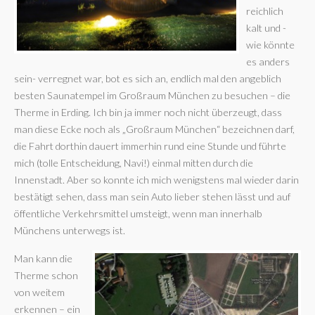
reichlich
kalt und -
wie könnte
es anders
sein- verregnet war, bot es sich an, endlich mal den angeblich
besten Saunatempel im Großraum München zu besuchen – die
Therme in Erding. Ich bin ja immer noch nicht überzeugt, dass
man diese Ecke noch als „Großraum München“ bezeichnen darf,
die Fahrt dorthin dauert immerhin rund eine Stunde und führte
mich (tolle Entscheidung, Navi!) einmal mitten durch die
Innenstadt. Aber so konnte ich mich wenigstens mal wieder darin
bestätigt sehen, dass man sein Auto lieber stehen lässt und auf
öffentliche Verkehrsmittel umsteigt, wenn man innerhalb
Münchens unterwegs ist.
Man kann die
Therme schon
von weitem
erkennen – ein