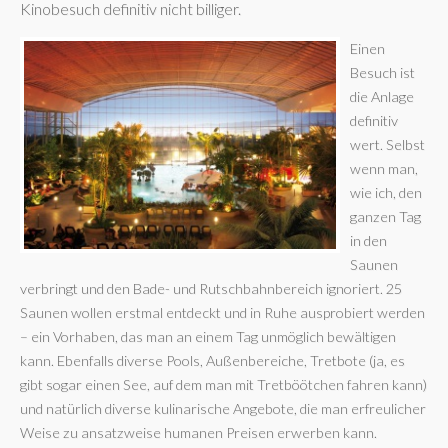
Kinobesuch definitiv nicht billiger.
Einen
Besuch ist
die Anlage
definitiv
wert. Selbst
wenn man,
wie ich, den
ganzen Tag
in den
Saunen
verbringt und den Bade- und Rutschbahnbereich ignoriert. 25
Saunen wollen erstmal entdeckt und in Ruhe ausprobiert werden
– ein Vorhaben, das man an einem Tag unmöglich bewältigen
kann. Ebenfalls diverse Pools, Außenbereiche, Tretbote (ja, es
gibt sogar einen See, auf dem man mit Tretböötchen fahren kann)
und natürlich diverse kulinarische Angebote, die man erfreulicher
Weise zu ansatzweise humanen Preisen erwerben kann.