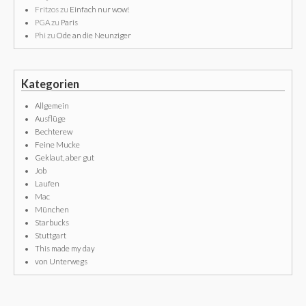
Fritzos
zu
Einfach nur wow!
PGA
zu
Paris
Phi
zu
Ode an die Neunziger
Kategorien
Allgemein
Ausflüge
Bechterew
Feine Mucke
Geklaut, aber gut
Job
Laufen
Mac
München
Starbucks
Stuttgart
This made my day
von Unterwegs