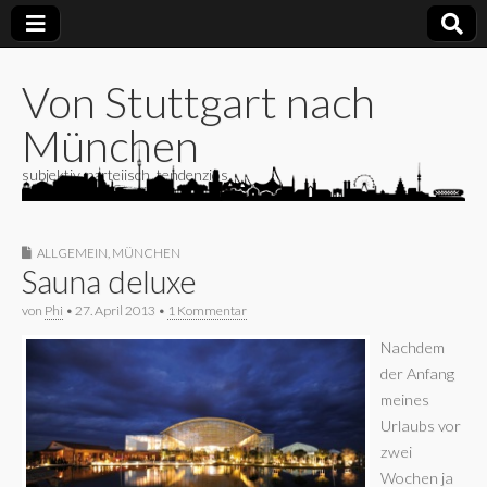
Von Stuttgart nach
München
subjektiv, parteiisch, tendenziös
ALLGEMEIN
,
MÜNCHEN
Sauna deluxe
von
Phi
•
27. April 2013
•
1 Kommentar
Nachdem
der Anfang
meines
Urlaubs vor
zwei
Wochen ja