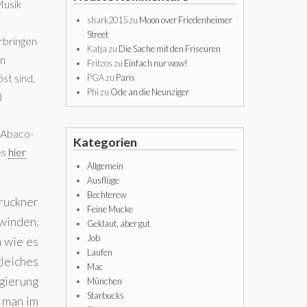
Musik
shark2015
zu
Moon over Friedenheimer
Street
rbringen
Katja
zu
Die Sache mit den Friseuren
en
Fritzos
zu
Einfach nur wow!
st sind,
PGA
zu
Paris
Phi
zu
Ode an die Neunziger
)
s Abaco-
Kategorien
es
hier
Allgemein
Ausflüge
Bechterew
Bruckner
Feine Mucke
winden.
Geklaut, aber gut
Job
n wie es
Laufen
gleiches
Mac
gierung
München
Starbucks
 man im