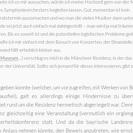
nte ich es mir aussuchen, würde ich meine Hochzeit gern von der 
es Symphonieorchesters begleiten lassen. Gut, momentan ist kein
ratstermin auszumachen und wo man die vielen Musiker dann unte
de sei jetzt auch einfach mal dahingestellt – man wird ja mal träum
en. Bis es soweit ist und die potentiellen logistischen Probleme gelö
elfe ich mir einfach mit dem Besuch von Konzerten, der (finanzielle
and fällt erheblich kleiner aus.
,
Museum
…) verschlug es mich in die Münchner Residenz, in der da
der Universität. Sollte sich jemand für dieses interessieren, gibt 
ngeben konnte (welcher, um vorzugreifen, mit Werken von 
usfiel), galt es allerdings einige Hindernisse zu über
iet rund um die Residenz hermetisch abgeriegelt war. Den
nz gleichzeitig eine Veranstaltung (vermutlich ein orgien
rheitskonferenz statt. Und da die bayrische Landesre
m Anlass nehmen könnte, den Beweis anzutreten, wie ernst