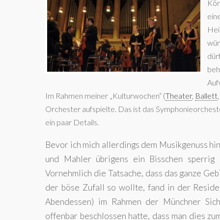
Kön
ein
Hei
wür
dürf
beh
Aufw
Im Rahmen meiner „Kulturwochen“ (
Theater
,
Ballett
Orchester aufspielte. Das ist das Symphonieorchester 
ein paar Details.
Bevor ich mich allerdings dem Musikgenuss hi
und Mahler übrigens ein Bisschen sperrig a
Vornehmlich die Tatsache, dass das ganze Geb
der böse Zufall so wollte, fand in der Reside
Abendessen) im Rahmen der Münchner Siche
offenbar beschlossen hatte, dass man dies zu