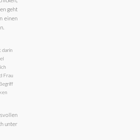
chicken,
ien geht
n einen
n.
 darin
el
ich
d Frau
egriff
nken
isvollen
ch unter