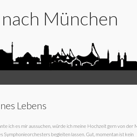
t nach München
ines Lebens
nte ich es mir aussuchen, würde ich meine Hochzeit gern von der 
es Symphonieorchesters begleiten lassen. Gut, momentan ist kein