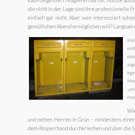
kaum begeistert reagieren dürfte, müsste abzu
die nicht in der Lage sind ihre professionelle
einfach gar nicht. Aber wen interessiert sc
gemütlichen Abend ermöglichen will? Langsam m
Kle
ent
ein
zug
irg
Mer
„un
mus
Wie
und netten Herren in Grün – mindestens einer 
dem Absperrband durchkriechen und über die Str