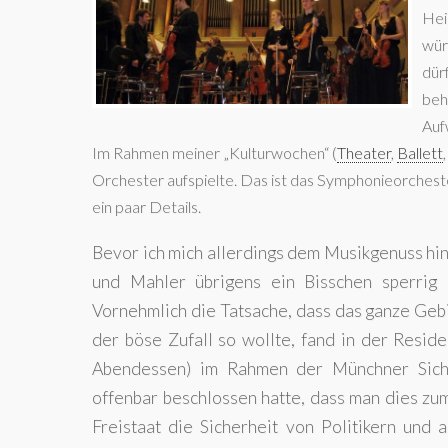
Hei
wür
dürf
beh
Aufw
Im Rahmen meiner „Kulturwochen“ (
Theater
,
Ballett
Orchester aufspielte. Das ist das Symphonieorchester 
ein paar Details.
Bevor ich mich allerdings dem Musikgenuss hi
und Mahler übrigens ein Bisschen sperrig a
Vornehmlich die Tatsache, dass das ganze Geb
der böse Zufall so wollte, fand in der Reside
Abendessen) im Rahmen der Münchner Siche
offenbar beschlossen hatte, dass man dies zu
Freistaat die Sicherheit von Politikern und 