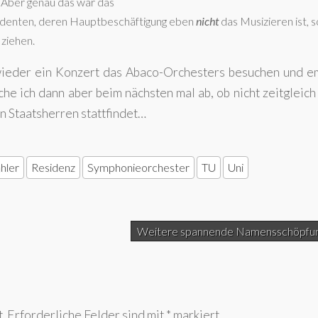
. Aber genau das war das
udenten, deren Hauptbeschäftigung eben
nicht
das Musizieren ist, 
 ziehen.
wieder ein Konzert das Abaco-Orchesters besuchen und e
iche ich dann aber beim nächsten mal ab, ob nicht zeitgleic
n Staatsherren stattfindet…
hler
Residenz
Symphonieorchester
TU
Uni
Weitere spannende Namensschöpfu
.
Erforderliche Felder sind mit
*
markiert