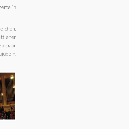
zerte in
reichen,
itt eher
ein paar
ujubeln.