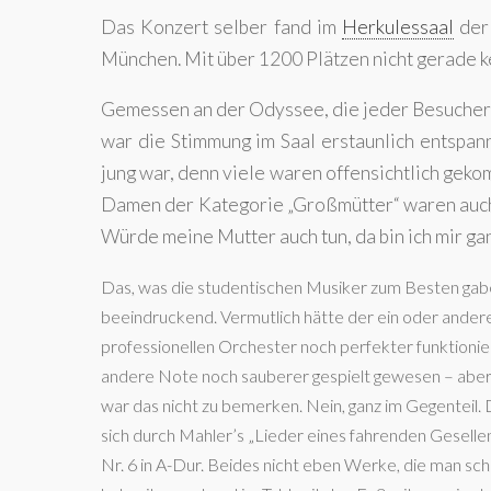
Das Konzert selber fand im
Herkulessaal
der 
München. Mit über 1200 Plätzen nicht gerade k
Gemessen an der Odyssee, die jeder Besucher h
war die Stimmung im Saal erstaunlich entspann
jung war, denn viele waren offensichtlich gek
Damen der Kategorie „Großmütter“ waren auch v
Würde meine Mutter auch tun, da bin ich mir ganz
Das, was die studentischen Musiker zum Besten gabe
beeindruckend. Vermutlich hätte der ein oder ander
professionellen Orchester noch perfekter funktionier
andere Note noch sauberer gespielt gewesen – aber 
war das nicht zu bemerken. Nein, ganz im Gegenteil.
sich durch Mahler’s „Lieder eines fahrenden Gesellen
Nr. 6 in A-Dur. Beides nicht eben Werke, die man sc