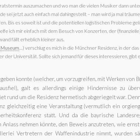
ratstermin auszumachen und wo man die vielen Musiker dann unte
de sei jetzt auch einfach mal dahingestellt – man wird ja mal träum
en. Bis es soweit ist und die potentiellen logistischen Probleme gelö
elfe ich mir einfach mit dem Besuch von Konzerten, der (finanzielle
and fällt erheblich kleiner aus.
,
Museum
…) verschlug es mich in die Münchner Residenz, in der da
der Universität. Sollte sich jemand für dieses interessieren, gibt 
ngeben konnte (welcher, um vorzugreifen, mit Werken von 
usfiel), galt es allerdings einige Hindernisse zu über
iet rund um die Residenz hermetisch abgeriegelt war. Den
nz gleichzeitig eine Veranstaltung (vermutlich ein orgien
rheitskonferenz statt. Und da die bayrische Landesre
m Anlass nehmen könnte, den Beweis anzutreten, wie ernst
allerlei Vertretern der Waffenindustrie nimmt, wurden sä