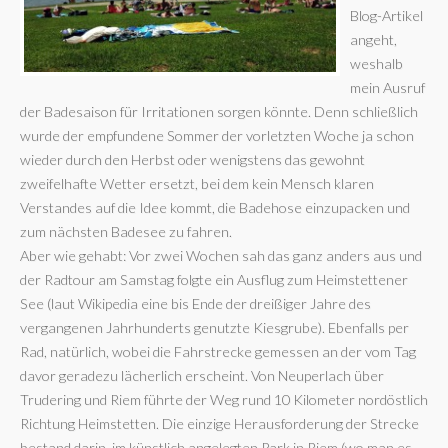
Blog-Artikel
angeht,
weshalb
mein Ausruf
der Badesaison für Irritationen sorgen könnte. Denn schließlich
wurde der empfundene Sommer der vorletzten Woche ja schon
wieder durch den Herbst oder wenigstens das gewohnt
zweifelhafte Wetter ersetzt, bei dem kein Mensch klaren
Verstandes auf die Idee kommt, die Badehose einzupacken und
zum nächsten Badesee zu fahren.
Aber wie gehabt: Vor zwei Wochen sah das ganz anders aus und
der Radtour am Samstag folgte ein Ausflug zum Heimstettener
See (laut Wikipedia eine bis Ende der dreißiger Jahre des
vergangenen Jahrhunderts genutzte Kiesgrube). Ebenfalls per
Rad, natürlich, wobei die Fahrstrecke gemessen an der vom Tag
davor geradezu lächerlich erscheint. Von Neuperlach über
Trudering und Riem führte der Weg rund 10 Kilometer nordöstlich
Richtung Heimstetten. Die einzige Herausforderung der Strecke
bestand darin, im künstlich angelegten Park in Riem (wo man es