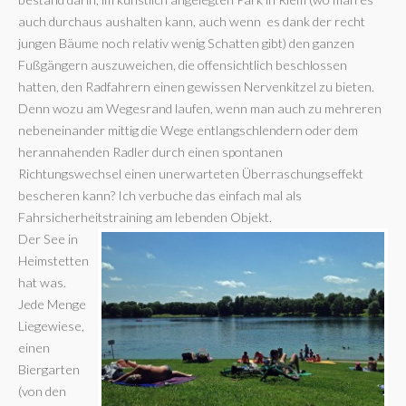
auch durchaus aushalten kann, auch wenn es dank der recht
jungen Bäume noch relativ wenig Schatten gibt) den ganzen
Fußgängern auszuweichen, die offensichtlich beschlossen
hatten, den Radfahrern einen gewissen Nervenkitzel zu bieten.
Denn wozu am Wegesrand laufen, wenn man auch zu mehreren
nebeneinander mittig die Wege entlangschlendern oder dem
herannahenden Radler durch einen spontanen
Richtungswechsel einen unerwarteten Überraschungseffekt
bescheren kann? Ich verbuche das einfach mal als
Fahrsicherheitstraining am lebenden Objekt.
Der See in
Heimstetten
hat was.
Jede Menge
Liegewiese,
einen
Biergarten
(von den