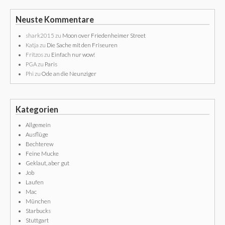
Neuste Kommentare
shark2015
zu
Moon over Friedenheimer Street
Katja
zu
Die Sache mit den Friseuren
Fritzos
zu
Einfach nur wow!
PGA
zu
Paris
Phi
zu
Ode an die Neunziger
Kategorien
Allgemein
Ausflüge
Bechterew
Feine Mucke
Geklaut, aber gut
Job
Laufen
Mac
München
Starbucks
Stuttgart