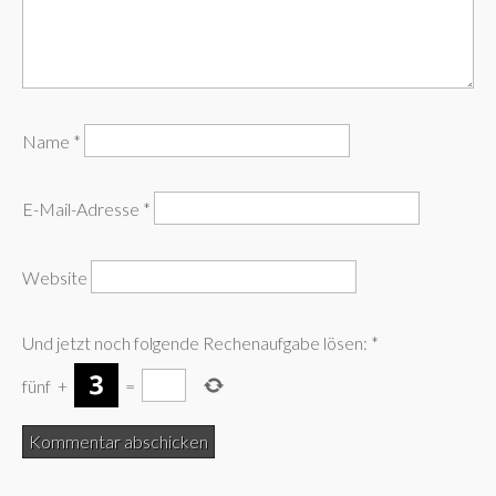
Name
*
E-Mail-Adresse
*
Website
Und jetzt noch folgende Rechenaufgabe lösen:
*
fünf
+
=